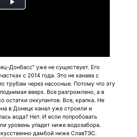
Play
Video
ец-Донбасс" уже не существует. Его
астках с 2014 года. Это не канава с
о трубам через насосные. Потому что эту
поднимая вверх. Все разгромлено, а в
о остатки оккупантов. Все, крапка. Не
она в Донецк канал уже строили и
ась вода? Нет. И если попробовать
или уровень упадет ниже водозабора.
скусственно дамбой ниже СлавТЭС.