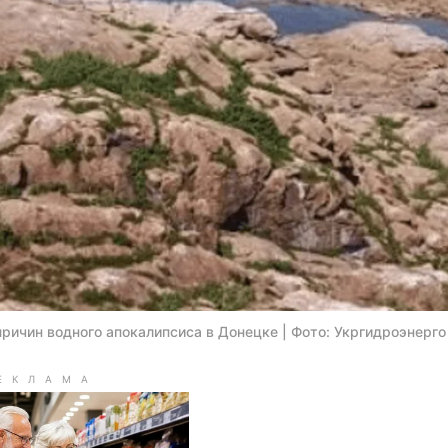
ричин водного апокалипсиса в Донецке | Фото: Укргидроэнерго