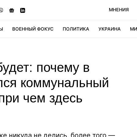
МНЕНИЯ
Ы
ВОЕННЫЙ ФОКУС
ПОЛИТИКА
УКРАИНА
МИ
ОНОМИКА
ДИДЖИТАЛ
АВТО
МИРФАН
КУЛЬТ
будет: почему в
лся коммунальный
при чем здесь
е никуда не делись, более того —