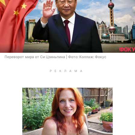
Переворот мира от Си Цзиньпина | Фото: Коллаж: Фокус