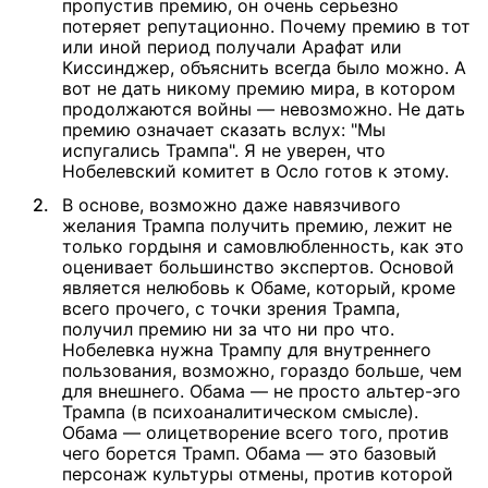
пропустив премию, он очень серьезно
потеряет репутационно. Почему премию в тот
или иной период получали Арафат или
Киссинджер, объяснить всегда было можно. А
вот не дать никому премию мира, в котором
продолжаются войны — невозможно. Не дать
премию означает сказать вслух: "Мы
испугались Трампа". Я не уверен, что
Нобелевский комитет в Осло готов к этому.
В основе, возможно даже навязчивого
желания Трампа получить премию, лежит не
только гордыня и самовлюбленность, как это
оценивает большинство экспертов. Основой
является нелюбовь к Обаме, который, кроме
всего прочего, с точки зрения Трампа,
получил премию ни за что ни про что.
Нобелевка нужна Трампу для внутреннего
пользования, возможно, гораздо больше, чем
для внешнего. Обама — не просто альтер-эго
Трампа (в психоаналитическом смысле).
Обама — олицетворение всего того, против
чего борется Трамп. Обама — это базовый
персонаж культуры отмены, против которой