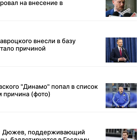
ровал на внесение в
авроцкого внесли в базу
стало причиной
ского "Динамо" попал в список
м причина (фото)
": Дюжев, поддерживающий
ны, баллотируется в Госдуму