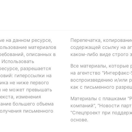
ые на данном ресурсе,
Перепечатка, копировани
ользование материалов
содержащей ссылку на аге
ребований, описанных в
каком-либо виде строго 
. Использовать
Все материалы, которые 
есурсе, разрешается
на агентство "Интерфакс
овий: гиперссылки на
воспроизведению и/или 
ика не ниже первого
как с письменного разреш
й не может превышать
екста, изменения
Материалы с плашками "Р"
вание большего объема
компаний", "Новости парти
получения письменного
"Спецпроект при поддерж
основе.