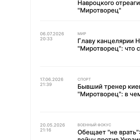
Навроцкого отреаги
"Миротворец"
06.07.2026
МИР
20:33
Главу канцелярии Н
"Миротворец": что 
17.06.2026
СПОРТ
21:39
Бывший тренер киев
"Миротворец": в че
20.05.2026
ВОЕННЫЙ ФОКУС
21:16
Обещает "не врать
войну против Украи