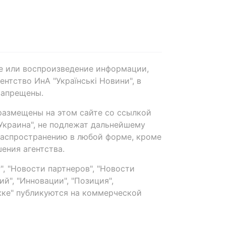
е или воспроизведение информации,
нтство ИнА "Українські Новини", в
запрещены.
размещены на этом сайте со ссылкой
-Украина", не подлежат дальнейшему
распространению в любой форме, кроме
ения агентства.
, "Новости партнеров", "Новости
й", "Инновации", "Позиция",
ке" публикуются на коммерческой