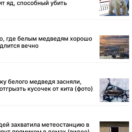
т яд, способный убить
то, где белым медведям хорошо
одлится вечно
ку белого медведя засняли,
отгрызть кусочек от кита (фото)
дей захватила метеостанцию в
вут прямиком в домах (видео)