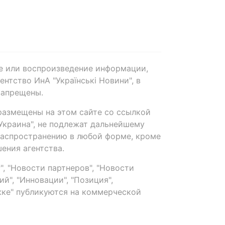
е или воспроизведение информации,
нтство ИнА "Українські Новини", в
запрещены.
размещены на этом сайте со ссылкой
-Украина", не подлежат дальнейшему
распространению в любой форме, кроме
ения агентства.
, "Новости партнеров", "Новости
й", "Инновации", "Позиция",
ке" публикуются на коммерческой