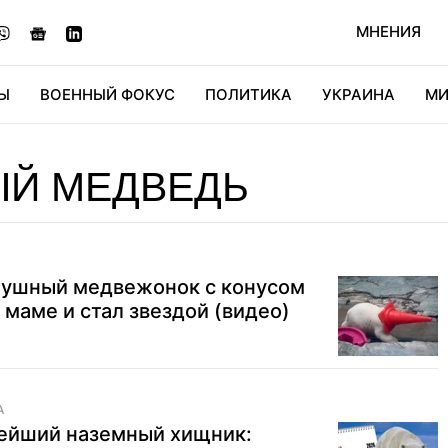
МНЕНИЯ
Ы
ВОЕННЫЙ ФОКУС
ПОЛИТИКА
УКРАИНА
МИ
ОНОМИКА
ДИДЖИТАЛ
АВТО
МИРФАН
КУЛЬТ
ЫЙ МЕДВЕДЬ
слушный медвежонок с конусом
 маме и стал звездой (видео)
А
ейший наземный хищник: