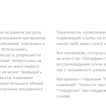
ые на данном ресурсе,
Перепечатка, копировани
ользование материалов
содержащей ссылку на аге
ребований, описанных в
каком-либо виде строго 
. Использовать
Все материалы, которые 
есурсе, разрешается
на агентство "Интерфакс
овий: гиперссылки на
воспроизведению и/или 
ика не ниже первого
как с письменного разреш
й не может превышать
екста, изменения
Материалы с плашками "Р"
вание большего объема
компаний", "Новости парти
получения письменного
"Спецпроект при поддерж
основе.