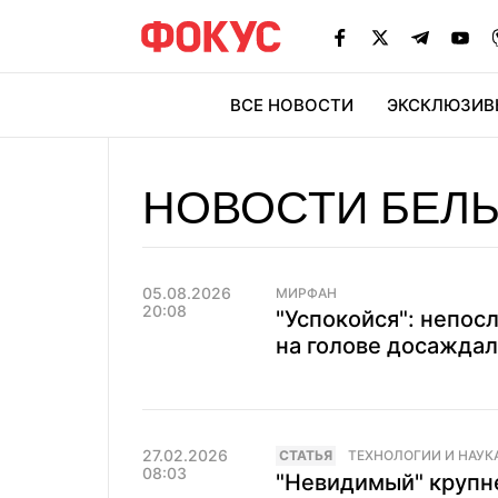
ВСЕ НОВОСТИ
ЭКСКЛЮЗИВ
ЭК
НОВОСТИ БЕЛ
05.08.2026
МИРФАН
20:08
"Успокойся": непо
на голове досаждал
27.02.2026
CТАТЬЯ
ТЕХНОЛОГИИ И НАУК
08:03
"Невидимый" крупн