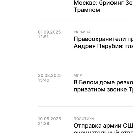
Москве: брифинг Зе
Трампом
01.09.2025
УКРАИНА
12:51
Правоохранители пр
Андрея Парубия: гл
20.08.2025
МИР
15:40
В Белом доме резко
приватном звонке Т
19.08.2025
ПОЛИТИКА
21:38
Отправка армии США
окончательный отве