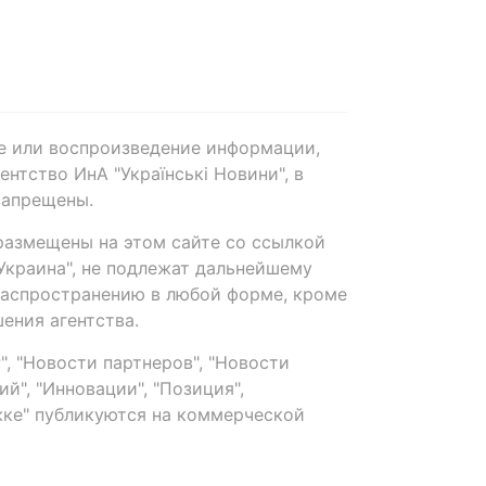
е или воспроизведение информации,
нтство ИнА "Українські Новини", в
запрещены.
размещены на этом сайте со ссылкой
-Украина", не подлежат дальнейшему
распространению в любой форме, кроме
ения агентства.
, "Новости партнеров", "Новости
й", "Инновации", "Позиция",
ке" публикуются на коммерческой