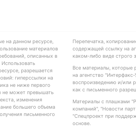
ые на данном ресурсе,
Перепечатка, копировани
ользование материалов
содержащей ссылку на аге
ребований, описанных в
каком-либо виде строго 
. Использовать
Все материалы, которые 
есурсе, разрешается
на агентство "Интерфакс
овий: гиперссылки на
воспроизведению и/или 
ика не ниже первого
как с письменного разреш
й не может превышать
екста, изменения
Материалы с плашками "Р"
вание большего объема
компаний", "Новости парти
получения письменного
"Спецпроект при поддерж
основе.