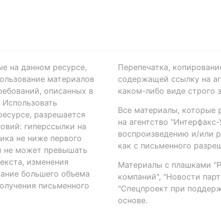
ые на данном ресурсе,
Перепечатка, копировани
ользование материалов
содержащей ссылку на аге
ребований, описанных в
каком-либо виде строго 
. Использовать
Все материалы, которые 
есурсе, разрешается
на агентство "Интерфакс
овий: гиперссылки на
воспроизведению и/или 
ика не ниже первого
как с письменного разреш
й не может превышать
екста, изменения
Материалы с плашками "Р"
вание большего объема
компаний", "Новости парти
получения письменного
"Спецпроект при поддерж
основе.