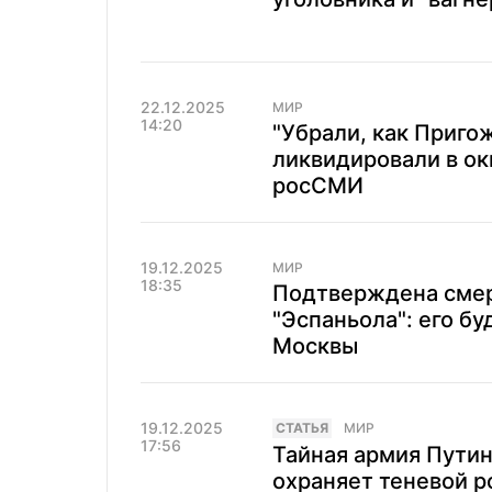
22.12.2025
МИР
14:20
"Убрали, как Приго
ликвидировали в о
росСМИ
19.12.2025
МИР
18:35
Подтверждена смер
"Эспаньола": его бу
Москвы
19.12.2025
CТАТЬЯ
МИР
17:56
Тайная армия Путин
охраняет теневой р