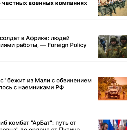
о частных военных компаниях
солдат в Африке: людей
ями работы, — Foreign Policy
с" бежит из Мали с обвинением
илось с наемниками РФ
иб комбат "АрБат": путь от
еровца" до ордена от Путина