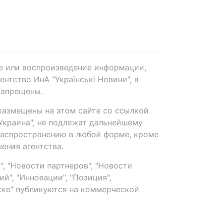
е или воспроизведение информации,
нтство ИнА "Українські Новини", в
запрещены.
размещены на этом сайте со ссылкой
-Украина", не подлежат дальнейшему
распространению в любой форме, кроме
ения агентства.
, "Новости партнеров", "Новости
й", "Инновации", "Позиция",
ке" публикуются на коммерческой