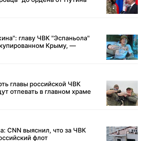
жина": главу ЧВК "Эспаньола"
ккупированном Крыму, —
ть главы российской ЧВК
дут отпевать в главном храме
а: CNN выяснил, что за ЧВК
оссийский флот