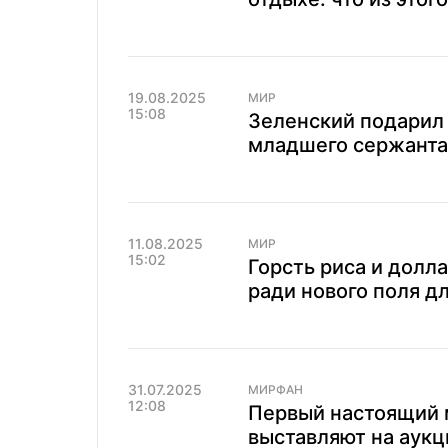
19.08.2025
МИР
15:08
Зеленский подарил 
младшего сержанта
11.08.2025
МИР
15:02
Горсть риса и долл
ради нового поля д
31.07.2025
МИРФАН
12:08
Первый настоящий м
выставляют на аукц