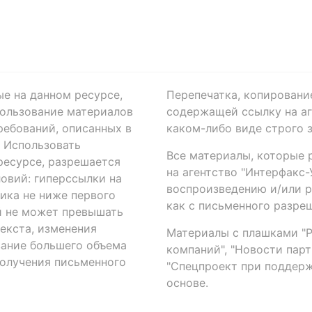
ые на данном ресурсе,
Перепечатка, копировани
ользование материалов
содержащей ссылку на аге
ребований, описанных в
каком-либо виде строго 
. Использовать
Все материалы, которые 
есурсе, разрешается
на агентство "Интерфакс
овий: гиперссылки на
воспроизведению и/или 
ика не ниже первого
как с письменного разреш
й не может превышать
екста, изменения
Материалы с плашками "Р"
вание большего объема
компаний", "Новости парти
получения письменного
"Спецпроект при поддерж
основе.