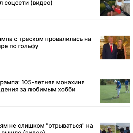
л соцсети (видео)
мпа с треском провалилась на
ре по гольфу
рампа: 105-летняя монахиня
ждения за любимым хобби
ям не слишком "отрываться" на
о вышло (видео)