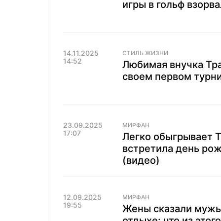
игры в гольф взорва
14.11.2025
СТИЛЬ ЖИЗНИ
14:52
Любимая внучка Тра
своем первом турни
23.09.2025
МИРФАН
17:07
Легко обыгрывает Т
встретила день ро
(видео)
12.09.2025
МИРФАН
19:55
Жены сказали мужь
отдыхе: что из этог