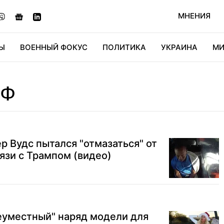
МНЕНИЯ
Ы
ВОЕННЫЙ ФОКУС
ПОЛИТИКА
УКРАИНА
МИ
ОНОМИКА
ДИДЖИТАЛ
АВТО
МИРФАН
КУЛЬТ
ЬФ
р Вудс пытался "отмазаться" от
вязи с Трампом (видео)
еуместный" наряд модели для