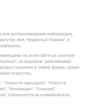
е или воспроизведение информации,
нтство ИнА "Українські Новини", в
запрещены.
размещены на этом сайте со ссылкой
-Украина", не подлежат дальнейшему
распространению в любой форме, кроме
ения агентства.
, "Новости партнеров", "Новости
й", "Инновации", "Позиция",
ке" публикуются на коммерческой