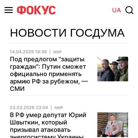
UA
НОВОСТИ ГОСДУМА
14.04.2026 19:36
МИР
Под предлогом "защиты
граждан": Путин сможет
официально применять
армию РФ за рубежом, —
СМИ
23.03.2026 23:04
МИР
В РФ умер депутат Юрий
Швыткин, который
призывал атаковать
энергосистему Украины