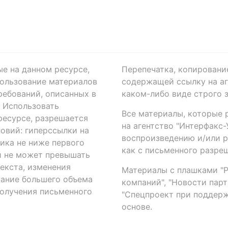
ые на данном ресурсе,
Перепечатка, копировани
ользование материалов
содержащей ссылку на аге
ребований, описанных в
каком-либо виде строго 
. Использовать
Все материалы, которые 
есурсе, разрешается
на агентство "Интерфакс
овий: гиперссылки на
воспроизведению и/или 
ика не ниже первого
как с письменного разреш
й не может превышать
екста, изменения
Материалы с плашками "Р"
вание большего объема
компаний", "Новости парти
получения письменного
"Спецпроект при поддерж
основе.