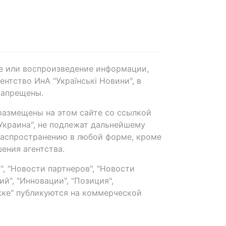
е или воспроизведение информации,
нтство ИнА "Українські Новини", в
запрещены.
размещены на этом сайте со ссылкой
-Украина", не подлежат дальнейшему
распространению в любой форме, кроме
ения агентства.
, "Новости партнеров", "Новости
й", "Инновации", "Позиция",
ке" публикуются на коммерческой