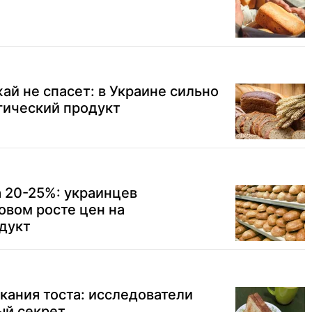
й не спасет: в Украине сильно
гический продукт
 20-25%: украинцев
овом росте цен на
дукт
кания тоста: исследователи
ый секрет