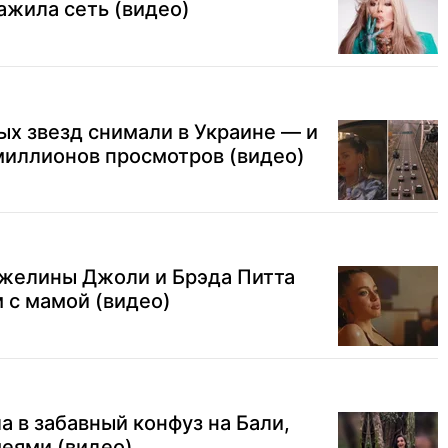
ажила сеть (видео)
ых звезд снимали в Украине — и
миллионов просмотров (видео)
джелины Джоли и Брэда Питта
 с мамой (видео)
а в забавный конфуз на Бали,
меями (видео)