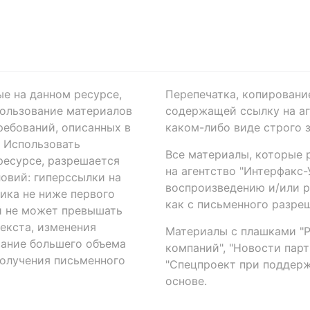
ые на данном ресурсе,
Перепечатка, копировани
ользование материалов
содержащей ссылку на аге
ребований, описанных в
каком-либо виде строго 
. Использовать
Все материалы, которые 
есурсе, разрешается
на агентство "Интерфакс
овий: гиперссылки на
воспроизведению и/или 
ика не ниже первого
как с письменного разреш
й не может превышать
екста, изменения
Материалы с плашками "Р"
вание большего объема
компаний", "Новости парти
получения письменного
"Спецпроект при поддерж
основе.