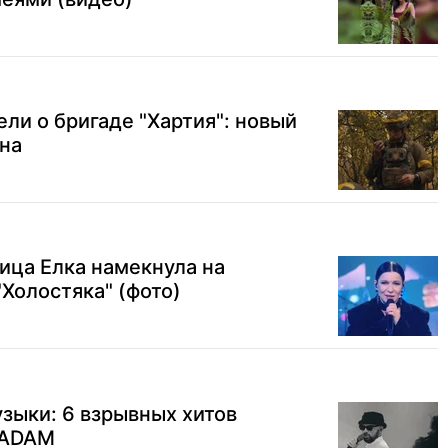
ли о бригаде "Хартия": новый
на
ица Елка намекнула на
"Холостяка" (фото)
зыки: 6 взрывных хитов
 ADAM