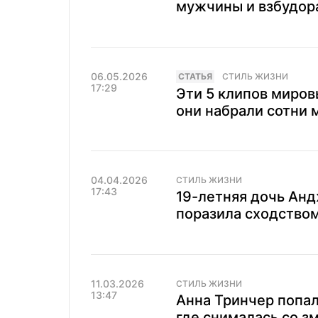
мужчины и взбудор
06.05.2026
CТАТЬЯ
СТИЛЬ ЖИЗНИ
17:29
Эти 5 клипов миров
они набрали сотни 
04.04.2026
СТИЛЬ ЖИЗНИ
17:43
19-летняя дочь Ан
поразила сходством
11.03.2026
СТИЛЬ ЖИЗНИ
13:47
Анна Тринчер попал
где снималась со з