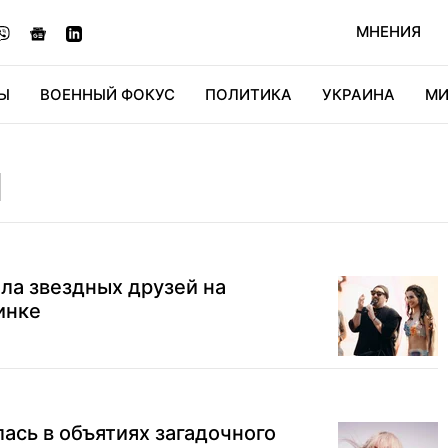
МНЕНИЯ
Ы
ВОЕННЫЙ ФОКУС
ПОЛИТИКА
УКРАИНА
МИ
ОНОМИКА
ДИДЖИТАЛ
АВТО
МИРФАН
КУЛЬТ
П
ла звездных друзей на
инке
ась в объятиях загадочного