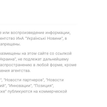
е или воспроизведение информации,
нтство ИнА "Українські Новини", в
запрещены.
размещены на этом сайте со ссылкой
-Украина", не подлежат дальнейшему
распространению в любой форме, кроме
ения агентства.
, "Новости партнеров", "Новости
й", "Инновации", "Позиция",
ке" публикуются на коммерческой