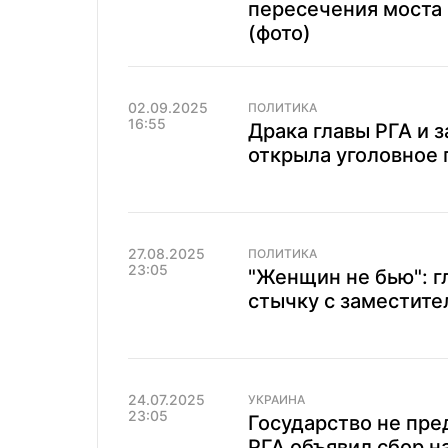
пересечения моста 
(фото)
02.09.2025
ПОЛИТИКА
16:55
Драка главы РГА и 
открыла уголовное 
27.08.2025
ПОЛИТИКА
23:05
"Женщин не бью": г
стычку с заместите
24.07.2025
УКРАИНА
23:05
Государство не пре
РГА объявил сбор н