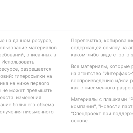
ые на данном ресурсе,
Перепечатка, копировани
ользование материалов
содержащей ссылку на аге
ребований, описанных в
каком-либо виде строго 
. Использовать
Все материалы, которые 
есурсе, разрешается
на агентство "Интерфакс
овий: гиперссылки на
воспроизведению и/или 
ика не ниже первого
как с письменного разреш
й не может превышать
екста, изменения
Материалы с плашками "Р"
вание большего объема
компаний", "Новости парти
получения письменного
"Спецпроект при поддерж
основе.