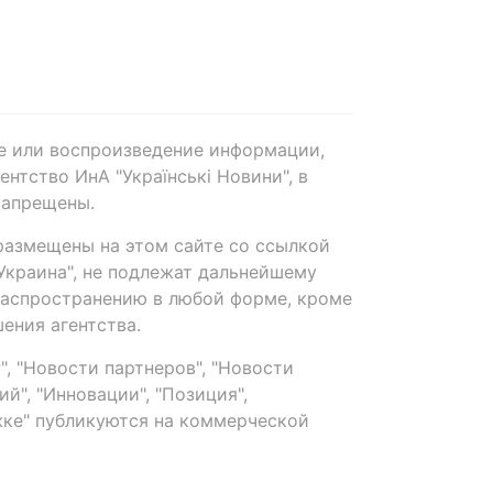
е или воспроизведение информации,
нтство ИнА "Українські Новини", в
запрещены.
размещены на этом сайте со ссылкой
-Украина", не подлежат дальнейшему
распространению в любой форме, кроме
ения агентства.
, "Новости партнеров", "Новости
й", "Инновации", "Позиция",
ке" публикуются на коммерческой