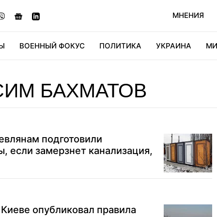
МНЕНИЯ
Ы
ВОЕННЫЙ ФОКУС
ПОЛИТИКА
УКРАИНА
МИ
ОНОМИКА
ДИДЖИТАЛ
АВТО
МИРФАН
КУЛЬТ
СИМ БАХМАТОВ
иевлянам подготовили
, если замерзнет канализация,
 Киеве опубликовал правила