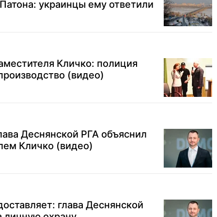
Патона: украинцы ему ответили
заместителя Кличко: полиция
производство (видео)
лава Деснянской РГА объяснил
лем Кличко (видео)
доставляет: глава Деснянской
а личную охрану