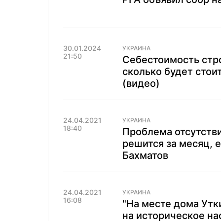
30.01.2024
УКРАИНА
21:50
Себестоимость стро
сколько будет стои
(видео)
24.04.2021
УКРАИНА
18:40
Проблема отсутстви
решится за месяц, е
Бахматов
24.04.2021
УКРАИНА
16:08
"На месте дома Утк
на историческое на