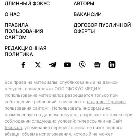
ДЛИННЫЙ ФОКУС
АВТОРЫ
О НАС
ВАКАНСИИ
ПРАВИЛА
ДОГОВОР ПУБЛИЧНОЙ
ПОЛЬЗОВАНИЯ
ОФЕРТЫ
САЙТОМ
РЕДАКЦИОННАЯ
ПОЛИТИКА
Все права на материалы, опубликованные на данном
ресурсе, принадлежат ООО "ФОКУС МЕДИА".
Использование материалов разрешается только при
соблюдении требований, описанных в
разделе "Правила
пользования сайтом"
. Использовать информацию,
размещенную на данном ресурсе, разрешается только при
соблюдении следующих условий: гиперссылки на Сайт
focus.ua
, упоминания первоисточника не ниже первого
абзаца, объема использования, который не может