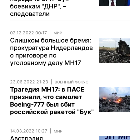
боевикам "ДНР", –
следователи
02.12.2022 00:17
МИР
Слишком большое бремя:
прокуратура Нидерландов
о приговоре по
уголовному делу MH17
23.06.2022 21:23
ВОЕННЫЙ ФОКУС
Трагедия МН17: в ПАСЕ
признали, что самолет
Boeing-777 был сбит
российской ракетой "Бук"
14.03.2022 10:27
МИР
Австралия