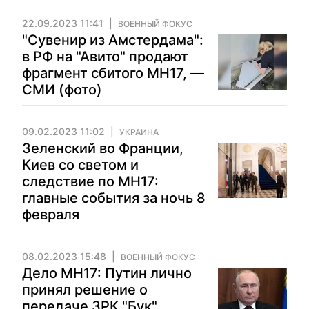
22.09.2023 11:41
ВОЕННЫЙ ФОКУС
"Сувенир из Амстердама":
в РФ на "Авито" продают
фрагмент сбитого MH17, —
СМИ (фото)
09.02.2023 11:02
УКРАИНА
Зеленский во Франции,
Киев со светом и
следствие по МН17:
главные события за ночь 8
февраля
08.02.2023 15:48
ВОЕННЫЙ ФОКУС
Дело МН17: Путин лично
принял решение о
передаче ЗРК "Бук"