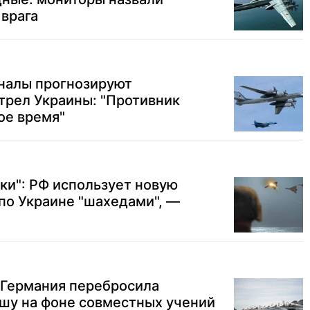
врага
налы прогнозируют
трел Украины: "Противник
ое время"
тки": РФ использует новую
 по Украине "шахедами", —
 Германия перебросила
шу на фоне совместных учений