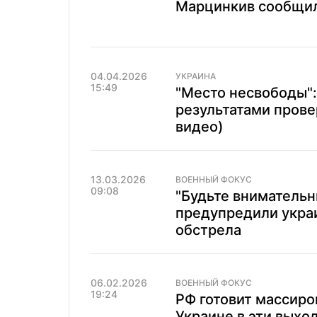
Марцинкив сообщил
04.04.2026
УКРАИНА
15:49
"Место несвободы"
результатами прове
видео)
13.03.2026
ВОЕННЫЙ ФОКУС
09:08
"Будьте внимательн
предупредили украи
обстрела
06.02.2026
ВОЕННЫЙ ФОКУС
19:24
РФ готовит массиро
Украине в эти выхо