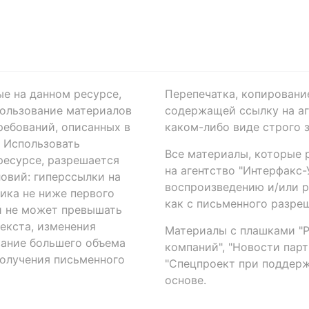
ые на данном ресурсе,
Перепечатка, копировани
ользование материалов
содержащей ссылку на аге
ребований, описанных в
каком-либо виде строго 
. Использовать
Все материалы, которые 
есурсе, разрешается
на агентство "Интерфакс
овий: гиперссылки на
воспроизведению и/или 
ика не ниже первого
как с письменного разреш
й не может превышать
екста, изменения
Материалы с плашками "Р"
вание большего объема
компаний", "Новости парти
получения письменного
"Спецпроект при поддерж
основе.