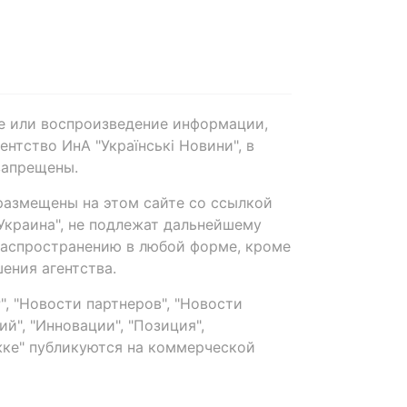
е или воспроизведение информации,
нтство ИнА "Українські Новини", в
запрещены.
размещены на этом сайте со ссылкой
-Украина", не подлежат дальнейшему
распространению в любой форме, кроме
ения агентства.
, "Новости партнеров", "Новости
й", "Инновации", "Позиция",
ке" публикуются на коммерческой