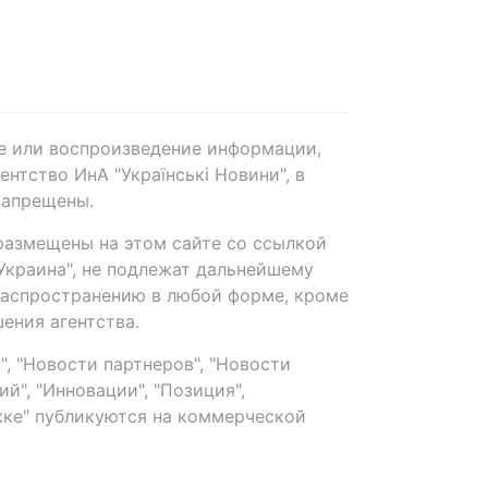
е или воспроизведение информации,
нтство ИнА "Українські Новини", в
запрещены.
размещены на этом сайте со ссылкой
-Украина", не подлежат дальнейшему
распространению в любой форме, кроме
ения агентства.
, "Новости партнеров", "Новости
й", "Инновации", "Позиция",
ке" публикуются на коммерческой