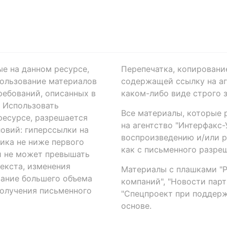
ые на данном ресурсе,
Перепечатка, копировани
ользование материалов
содержащей ссылку на аге
ребований, описанных в
каком-либо виде строго 
. Использовать
Все материалы, которые 
есурсе, разрешается
на агентство "Интерфакс
овий: гиперссылки на
воспроизведению и/или 
ика не ниже первого
как с письменного разреш
й не может превышать
екста, изменения
Материалы с плашками "Р"
вание большего объема
компаний", "Новости парти
получения письменного
"Спецпроект при поддерж
основе.