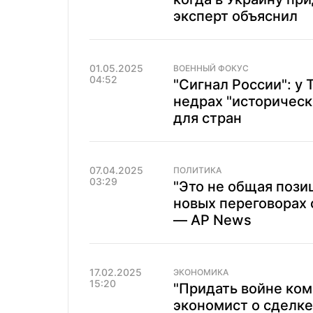
эксперт объяснил
01.05.2025
ВОЕННЫЙ ФОКУС
04:52
"Сигнал России": у
недрах "историческ
для стран
07.04.2025
ПОЛИТИКА
03:29
"Это не общая пози
новых переговорах 
— AP News
17.02.2025
ЭКОНОМИКА
15:20
"Придать войне ком
экономист о сделк