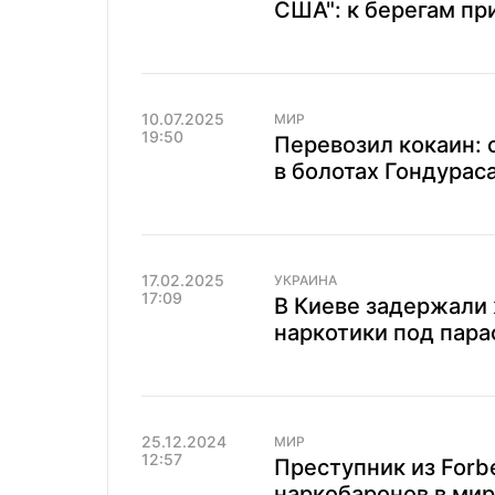
США": к берегам пр
10.07.2025
МИР
19:50
Перевозил кокаин:
в болотах Гондураса
17.02.2025
УКРАИНА
17:09
В Киеве задержали
наркотики под пара
25.12.2024
МИР
12:57
Преступник из Forb
наркобаронов в мир