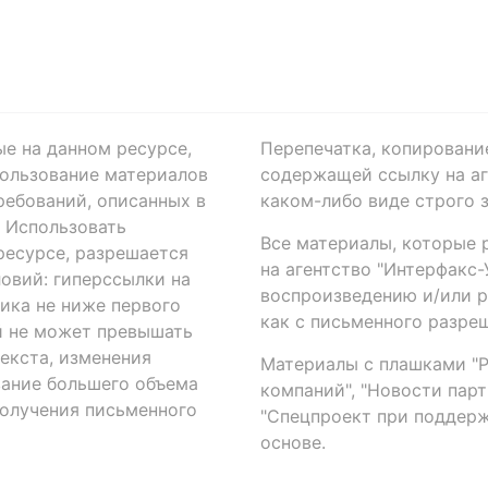
ые на данном ресурсе,
Перепечатка, копировани
ользование материалов
содержащей ссылку на аге
ребований, описанных в
каком-либо виде строго 
. Использовать
Все материалы, которые 
есурсе, разрешается
на агентство "Интерфакс
овий: гиперссылки на
воспроизведению и/или 
ика не ниже первого
как с письменного разреш
й не может превышать
екста, изменения
Материалы с плашками "Р"
вание большего объема
компаний", "Новости парти
получения письменного
"Спецпроект при поддерж
основе.