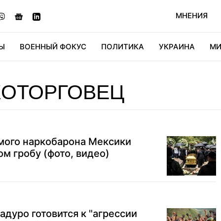
МНЕНИЯ
Ы
ВОЕННЫЙ ФОКУС
ПОЛИТИКА
УКРАИНА
МИ
ОНОМИКА
ДИДЖИТАЛ
АВТО
МИРФАН
КУЛЬТ
КОТОРГОВЕЦ
мого наркобарона Мексики
ом гробу (фото, видео)
дуро готовится к "агрессии