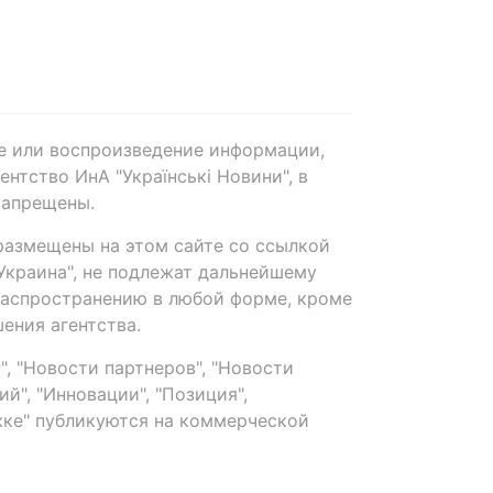
е или воспроизведение информации,
нтство ИнА "Українські Новини", в
запрещены.
размещены на этом сайте со ссылкой
-Украина", не подлежат дальнейшему
распространению в любой форме, кроме
ения агентства.
, "Новости партнеров", "Новости
й", "Инновации", "Позиция",
ке" публикуются на коммерческой