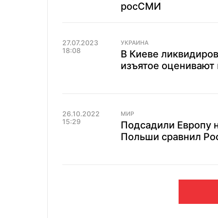
росСМИ
27.07.2023
УКРАИНА
18:08
В Киеве ликвидиро
изъятое оценивают 
26.10.2022
МИР
15:29
Подсадили Европу н
Польши сравнил Ро