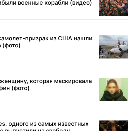
ибыли военные корабли (видео)
 самолет-призрак из США нашли
 (фото)
 женщину, которая маскировала
фин (фото)
es: одного из самых известных
е выпустили на свободу