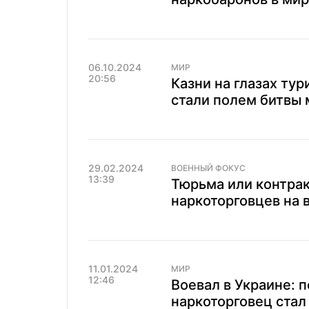
06.10.2024
МИР
20:56
Казни на глазах ту
стали полем битвы
29.02.2024
ВОЕННЫЙ ФОКУС
13:39
Тюрьма или контрак
наркоторговцев на 
11.01.2024
МИР
12:46
Воевал в Украине:
наркоторговец стал