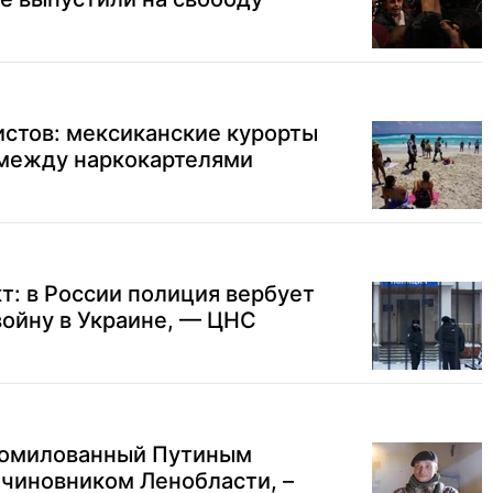
ристов: мексиканские курорты
 между наркокартелями
т: в России полиция вербует
войну в Украине, — ЦНС
 помилованный Путиным
 чиновником Ленобласти, –