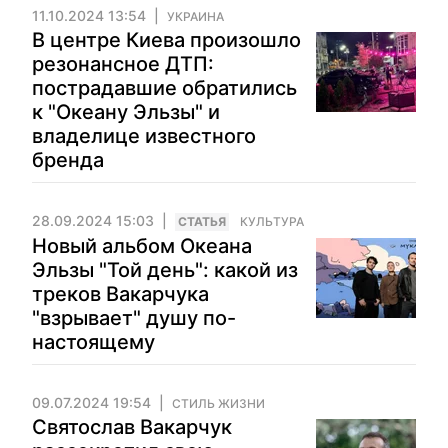
11.10.2024 13:54
УКРАИНА
В центре Киева произошло
резонансное ДТП:
пострадавшие обратились
к "Океану Эльзы" и
владелице известного
бренда
28.09.2024 15:03
CТАТЬЯ
КУЛЬТУРА
Новый альбом Океана
Эльзы "Той день": какой из
треков Вакарчука
"взрывает" душу по-
настоящему
09.07.2024 19:54
СТИЛЬ ЖИЗНИ
Святослав Вакарчук