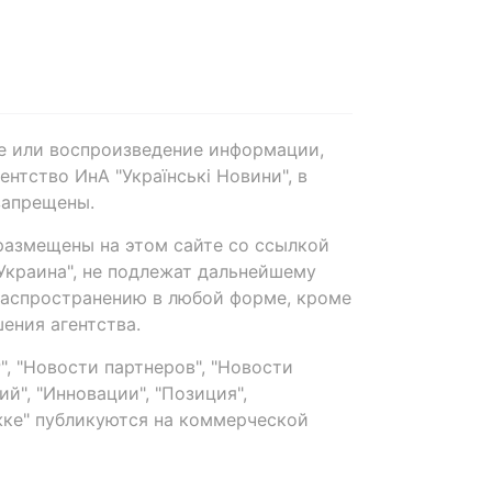
е или воспроизведение информации,
нтство ИнА "Українські Новини", в
запрещены.
размещены на этом сайте со ссылкой
-Украина", не подлежат дальнейшему
распространению в любой форме, кроме
ения агентства.
, "Новости партнеров", "Новости
й", "Инновации", "Позиция",
ке" публикуются на коммерческой