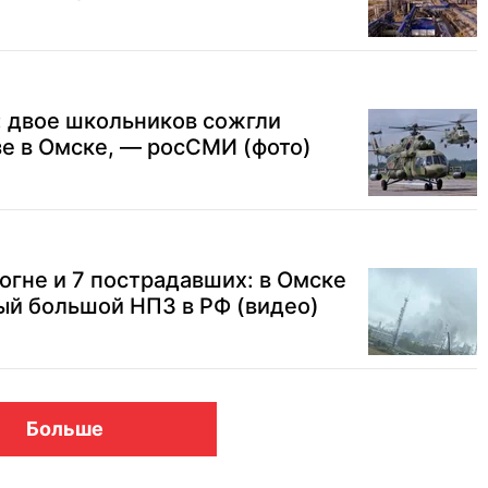
: двое школьников сожгли
зе в Омске, — росСМИ (фото)
 огне и 7 пострадавших: в Омске
ый большой НПЗ в РФ (видео)
Больше