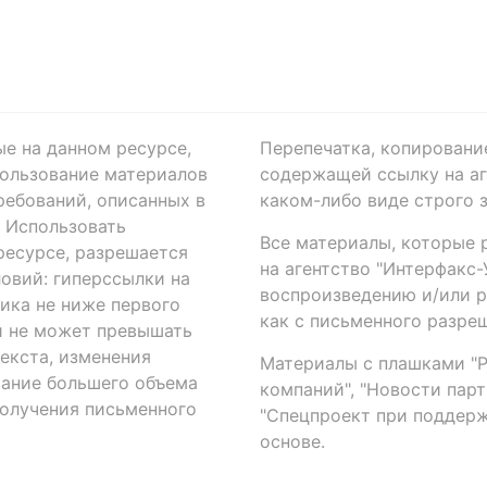
ые на данном ресурсе,
Перепечатка, копировани
ользование материалов
содержащей ссылку на аге
ребований, описанных в
каком-либо виде строго 
. Использовать
Все материалы, которые 
есурсе, разрешается
на агентство "Интерфакс
овий: гиперссылки на
воспроизведению и/или 
ика не ниже первого
как с письменного разреш
й не может превышать
екста, изменения
Материалы с плашками "Р"
вание большего объема
компаний", "Новости парти
получения письменного
"Спецпроект при поддерж
основе.