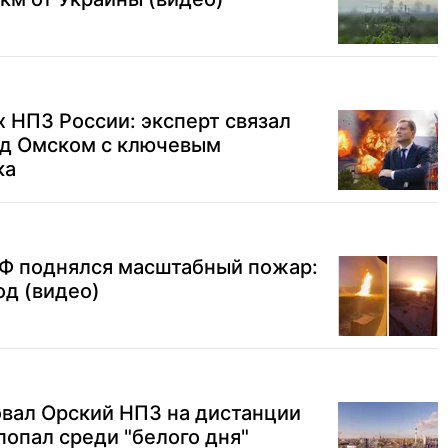
 НПЗ России: эксперт связал
ад Омском с ключевым
ка
РФ поднялся масштабный пожар:
од (видео)
овал Орский НПЗ на дистанции
попал среди "белого дня"