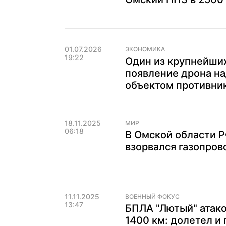
01.07.2026
ЭКОНОМИКА
19:22
Один из крупнейших
появление дрона н
объектом противни
18.11.2025
МИР
06:18
В Омской области 
взорвался газопров
11.11.2025
ВОЕННЫЙ ФОКУС
13:47
БПЛА "Лютый" атак
1400 км: долетел и 