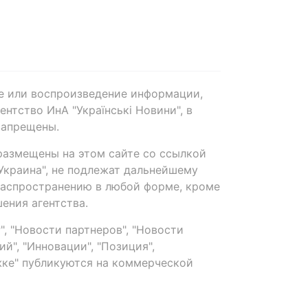
е или воспроизведение информации,
нтство ИнА "Українські Новини", в
запрещены.
размещены на этом сайте со ссылкой
-Украина", не подлежат дальнейшему
распространению в любой форме, кроме
ения агентства.
, "Новости партнеров", "Новости
й", "Инновации", "Позиция",
ке" публикуются на коммерческой