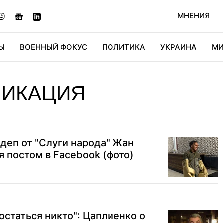
МНЕНИЯ
Ы
ВОЕННЫЙ ФОКУС
ПОЛИТИКА
УКРАИНА
МИ
ОНОМИКА
ДИДЖИТАЛ
АВТО
МИРФАН
КУЛЬТ
ЛИКАЦИЯ
рдеп от "Слуги народа" Жан
 постом в Facebook (фото)
статься никто": Цаплиенко о