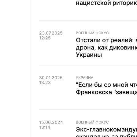
нацистской ритори
23.07.2025
ВОЕННЫЙ ФОКУС
12:25
Отстали от реалий:
дрона, как диковинк
Украины
30.01.2025
УКРАИНА
13:23
"Если бы со мной чт
Франковска "завещ
15.06.2024
ВОЕННЫЙ ФОКУС
13:14
Экс-главнокоманду
скандал из-за публ