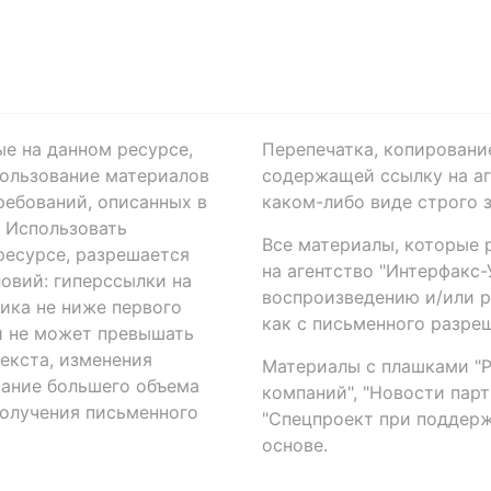
ые на данном ресурсе,
Перепечатка, копировани
ользование материалов
содержащей ссылку на аге
ребований, описанных в
каком-либо виде строго 
. Использовать
Все материалы, которые 
есурсе, разрешается
на агентство "Интерфакс
овий: гиперссылки на
воспроизведению и/или 
ика не ниже первого
как с письменного разреш
й не может превышать
екста, изменения
Материалы с плашками "Р"
вание большего объема
компаний", "Новости парти
получения письменного
"Спецпроект при поддерж
основе.