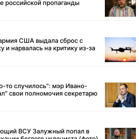
ке российской пропаганды
 армия США выдала сброс с
у и нарвалась на критику из-за
о-то случилось": мэр Ивано-
ал" свои полномочия секретарю
ющий ВСУ Залужный попал в
икации беглого уклониста (фото)