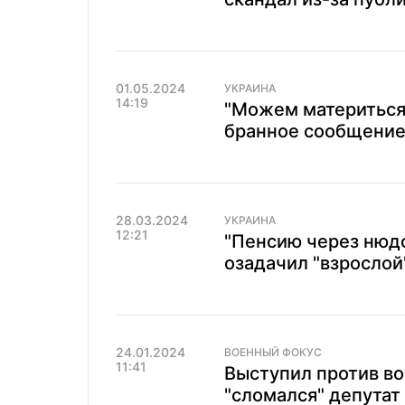
01.05.2024
УКРАИНА
14:19
"Можем материться"
бранное сообщение 
28.03.2024
УКРАИНА
12:21
"Пенсию через нюд
озадачил "взрослой
24.01.2024
ВОЕННЫЙ ФОКУС
11:41
Выступил против во
"сломался" депутат