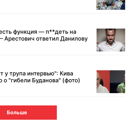
есть функция — п**деть на
— Арестович ответил Данилову
т у трупа интервью": Кива
 о "гибели Буданова" (фото)
Больше