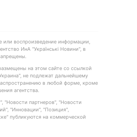
е или воспроизведение информации,
нтство ИнА "Українські Новини", в
запрещены.
размещены на этом сайте со ссылкой
-Украина", не подлежат дальнейшему
распространению в любой форме, кроме
ения агентства.
, "Новости партнеров", "Новости
й", "Инновации", "Позиция",
ке" публикуются на коммерческой