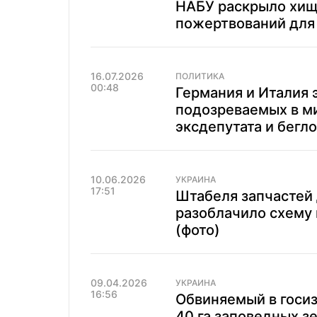
НАБУ раскрыло хищ
пожертвований для
16.07.2026
ПОЛИТИКА
00:48
Германия и Италия 
подозреваемых в м
эксдепутата и бегло
10.06.2026
УКРАИНА
17:51
Штабеля запчастей
разоблачило схему 
(фото)
09.04.2026
УКРАИНА
16:56
Обвиняемый в госи
40 га заповедных з