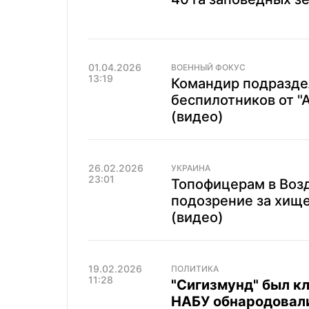
01.04.2026
ВОЕННЫЙ ФОКУС
13:19
Командир подразде
беспилотников от "А
(видео)
26.02.2026
УКРАИНА
23:01
Топофицерам в Воз
подозрение за хищ
(видео)
19.02.2026
ПОЛИТИКА
11:28
"Сигизмунд" был к
НАБУ обнародовали