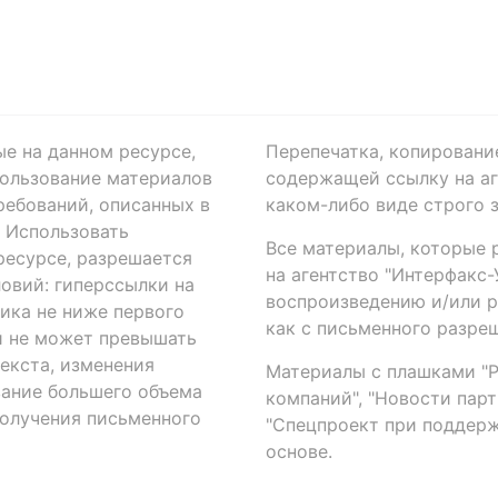
ые на данном ресурсе,
Перепечатка, копировани
ользование материалов
содержащей ссылку на аге
ребований, описанных в
каком-либо виде строго 
. Использовать
Все материалы, которые 
есурсе, разрешается
на агентство "Интерфакс
овий: гиперссылки на
воспроизведению и/или 
ика не ниже первого
как с письменного разреш
й не может превышать
екста, изменения
Материалы с плашками "Р"
вание большего объема
компаний", "Новости парти
получения письменного
"Спецпроект при поддерж
основе.