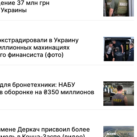
ение 37 млн грн
 Украины
экстрадировали в Украину
иллионных махинациях
го финансиста (фото)
 для бронетехники: НАБУ
в оборонке на ₴350 миллионов
змене Деркач присвоил более
емель в Конча-Заспе (видео)