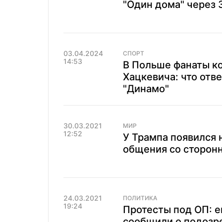
"Один дома" через 3
03.04.2024
СПОРТ
14:53
В Польше фанаты к
Хацкевича: что отв
"Динамо"
30.03.2021
МИР
12:52
У Трампа появился 
общения со сторон
24.03.2021
ПОЛИТИКА
19:24
Протесты под ОП: 
сообщили о подозр