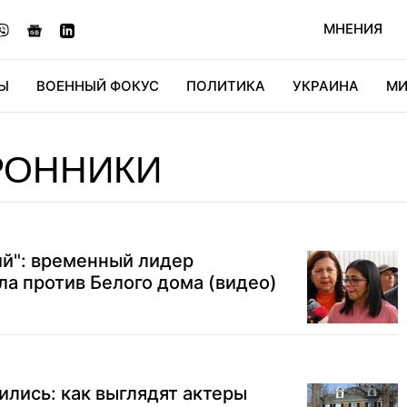
МНЕНИЯ
Ы
ВОЕННЫЙ ФОКУС
ПОЛИТИКА
УКРАИНА
МИ
ОНОМИКА
ДИДЖИТАЛ
АВТО
МИРФАН
КУЛЬТ
РОННИКИ
ий": временный лидер
а против Белого дома (видео)
лись: как выглядят актеры