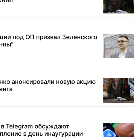
ции под ОП призвал Зеленского
анны"
нко анонсировали новую акцию
ента
 в Telegram обсуждают
пление в день инаугурации