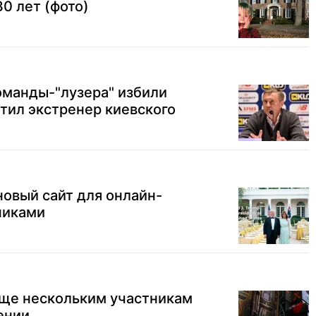
0 лет (фото)
оманды-"лузера" избили
етил экстренер киевского
новый сайт для онлайн-
никами
еще нескольким участникам
ении