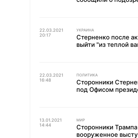
22.03.2021
УКРАИНА
20:17
Стерненко после ак
выйти "из теплой в
22.03.2021
ПОЛИТИКА
16:48
Сторонники Стерне
под Офисом презид
13.01.2021
МИР
14:44
Сторонники Трампа
вооруженное высту