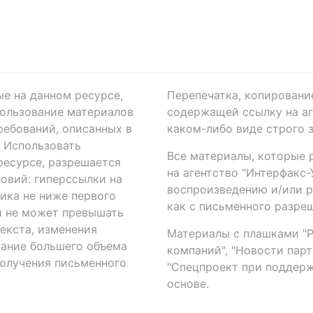
ые на данном ресурсе,
Перепечатка, копировани
ользование материалов
содержащей ссылку на аге
ребований, описанных в
каком-либо виде строго 
. Использовать
Все материалы, которые 
есурсе, разрешается
на агентство "Интерфакс
овий: гиперссылки на
воспроизведению и/или 
ика не ниже первого
как с письменного разреш
й не может превышать
екста, изменения
Материалы с плашками "Р"
вание большего объема
компаний", "Новости парти
получения письменного
"Спецпроект при поддерж
основе.