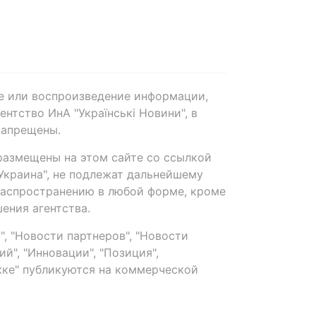
е или воспроизведение информации,
нтство ИнА "Українські Новини", в
запрещены.
размещены на этом сайте со ссылкой
-Украина", не подлежат дальнейшему
распространению в любой форме, кроме
ения агентства.
, "Новости партнеров", "Новости
й", "Инновации", "Позиция",
ке" публикуются на коммерческой