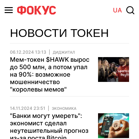
UA
НОВОСТИ ТОКЕН
06.12.2024 13:13
ДИДЖИТАЛ
Мем-токен $HAWK вырос
до 500 млн, а потом упал
на 90%: возможное
мошенничество
"королевы мемов"
14.11.2024 23:51
ЭКОНОМИКА
"Банки могут умереть":
экономист сделал
неутешительный прогноз
из-за роста Bitcoin