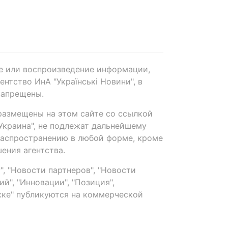
е или воспроизведение информации,
нтство ИнА "Українські Новини", в
запрещены.
размещены на этом сайте со ссылкой
-Украина", не подлежат дальнейшему
распространению в любой форме, кроме
ения агентства.
, "Новости партнеров", "Новости
й", "Инновации", "Позиция",
ке" публикуются на коммерческой