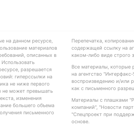
ые на данном ресурсе,
Перепечатка, копировани
ользование материалов
содержащей ссылку на аге
ребований, описанных в
каком-либо виде строго 
. Использовать
Все материалы, которые 
есурсе, разрешается
на агентство "Интерфакс
овий: гиперссылки на
воспроизведению и/или 
ика не ниже первого
как с письменного разреш
й не может превышать
екста, изменения
Материалы с плашками "Р"
вание большего объема
компаний", "Новости парти
получения письменного
"Спецпроект при поддерж
основе.