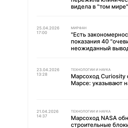
видела в "том мире
25.04.2026
МИРФАН
17:00
"Есть закономернос
показания 40 "очев
неожиданный вывод
23.04.2026
ТЕХНОЛОГИИ И НАУКА
13:28
Марсоход Curiosity
Марсе: указывают н
21.04.2026
ТЕХНОЛОГИИ И НАУКА
14:37
Марсоход NASA обн
строительные блоки