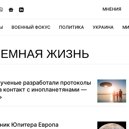
МНЕНИЯ
Ы
ВОЕННЫЙ ФОКУС
ПОЛИТИКА
УКРАИНА
МИ
ОНОМИКА
ДИДЖИТАЛ
АВТО
МИРФАН
КУЛЬТ
ЗЕМНАЯ ЖИЗНЬ
: ученые разработали протоколы
а контакт с инопланетянами —
ь
тник Юпитера Европа