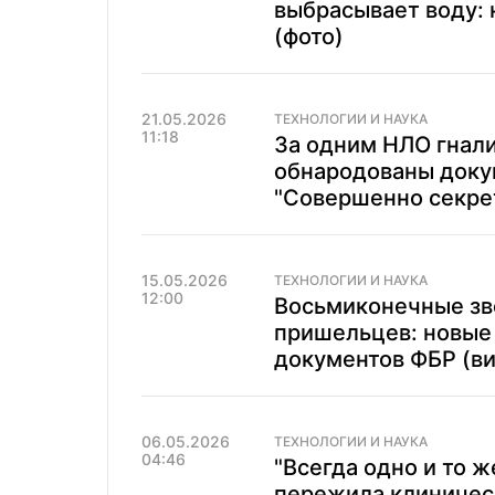
выбрасывает воду: 
(фото)
21.05.2026
ТЕХНОЛОГИИ И НАУКА
11:18
За одним НЛО гнали
обнародованы доку
"Совершенно секре
15.05.2026
ТЕХНОЛОГИИ И НАУКА
12:00
Восьмиконечные зв
пришельцев: новые
документов ФБР (в
06.05.2026
ТЕХНОЛОГИИ И НАУКА
04:46
"Всегда одно и то 
пережила клиническ