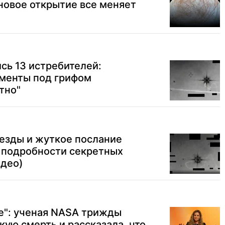
новое открытие все меняет
сь 13 истребителей:
менты под грифом
тно"
езды и жуткое послание
 подробности секретных
идео)
же": ученая NASA трижды
ую смерть и рассказала, что