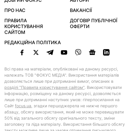
ДОВГИЙ ФОКУС
АВТОРИ
ПРО НАС
ВАКАНСІЇ
ПРАВИЛА
ДОГОВІР ПУБЛІЧНОЇ
КОРИСТУВАННЯ
ОФЕРТИ
САЙТОМ
РЕДАКЦІЙНА ПОЛІТИКА
Всі права на матеріали, опубліковані на даному ресурсі,
належать ТОВ "ФОКУС МЕДІА". Використання матеріалів
дозволяється лише при дотриманні вимог, описаних в
розділі "Правила користування сайтом"
. Використовувати
інформацію, розміщену на даному ресурсі, дозволяється
лише при дотриманні наступних умов: гіперпосилання на
Cайт
focus.ua
, згадки першоджерела не нижче першого
абзацу, обсягу використання, який не може перевищувати
50% від загального обсягу оригінального тексту, зміни
заголовку та ліда матеріалу. Використання більшого обсягу
тексту можливе лише за умови отримання письмового