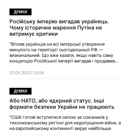
ДУМКИ
Російську імперію вигадав українець.
Чому історичне марення Путіна не
витримує критики
"Вплив українців на всі імперські утворення
минулого на території сьогоднішньої РФ —
визначальний. Що вже казати, якщо навіть саму
концепцію Російської імперії вигадав і продавив
ректор Києво-Могилянської академії Феофан
Прокопович". Думка
07.05.2023 13:04
ДУМКИ
Або НАТО, або ядерний статус. Інші
формати безпеки України не працюють
"США готові вступитися силою за союзників у
тихоокеанському регіоні для недопущення війни, а
на європейському континенті вирує найбільша