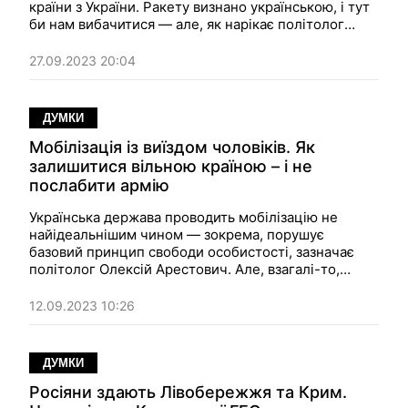
країни з України. Ракету визнано українською, і тут
би нам вибачитися — але, як нарікає політолог
Олексій Арестович
, наша нація героїв не має такої
звички…
27.09.2023 20:04
ДУМКИ
Мобілізація із виїздом чоловіків. Як
залишитися вільною країною – і не
послабити армію
Українська держава проводить мобілізацію не
найідеальнішим чином — зокрема, порушує
базовий принцип свободи особистості, зазначає
політолог
Олексій Арестович
. Але, взагалі-то,
мобілізація для перемоги — річ абсолютно
необхідна.
12.09.2023 10:26
ДУМКИ
Росіяни здають Лівобережжя та Крим.