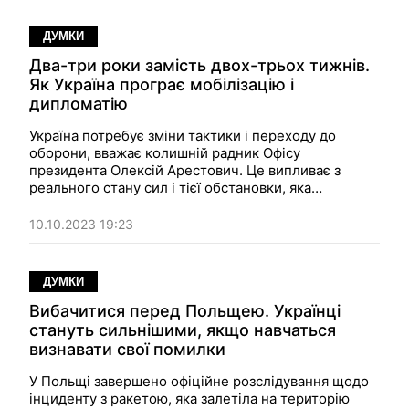
ДУМКИ
Два-три роки замість двох-трьох тижнів.
Як Україна програє мобілізацію і
дипломатію
Україна потребує зміни тактики і переходу до
оборони, вважає колишній радник Офісу
президента
Олексій Арестович
. Це випливає з
реального стану сил і тієї обстановки, яка
складається просто зараз.
10.10.2023 19:23
ДУМКИ
Вибачитися перед Польщею. Українці
стануть сильнішими, якщо навчаться
визнавати свої помилки
У Польщі завершено офіційне розслідування щодо
інциденту з ракетою, яка залетіла на територію