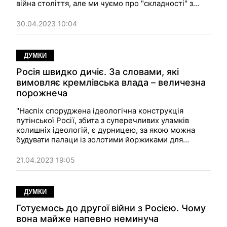
війна століття, але ми чуємо про "складності" з
передаванням нам далекобійних ракет, літаків і
танків". Думка
30.04.2023 10:04
ДУМКИ
Росія швидко дичіє. За словами, які
вимовляє кремлівська влада – величезна
порожнеча
"Наспіх споруджена ідеологічна конструкція
путінської Росії, збита з суперечливих уламків
колишніх ідеологій, є дурницею, за якою можна
будувати палаци із золотими йоржиками для
унітазів і відправляти солдатів у землю під
Бахмутом за абсолютно неясні цілі". Думка.
21.04.2023 19:05
ДУМКИ
Готуємось до другої війни з Росією. Чому
вона майже напевно неминуча