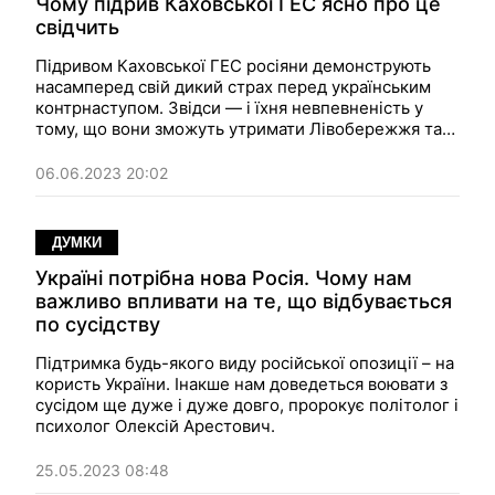
Чому підрив Каховської ГЕС ясно про це
свідчить
Підривом Каховської ГЕС росіяни демонструють
насамперед свій дикий страх перед українським
контрнаступом. Звідси — і їхня невпевненість у
тому, що вони зможуть утримати Лівобережжя та
Крим, — міркує політолог та психолог
Олексій
Арестович
.
06.06.2023 20:02
ДУМКИ
Україні потрібна нова Росія. Чому нам
важливо впливати на те, що відбувається
по сусідству
Підтримка будь-якого виду російської опозиції – на
користь України. Інакше нам доведеться воювати з
сусідом ще дуже і дуже довго, пророкує політолог і
психолог
Олексій Арестович
.
25.05.2023 08:48