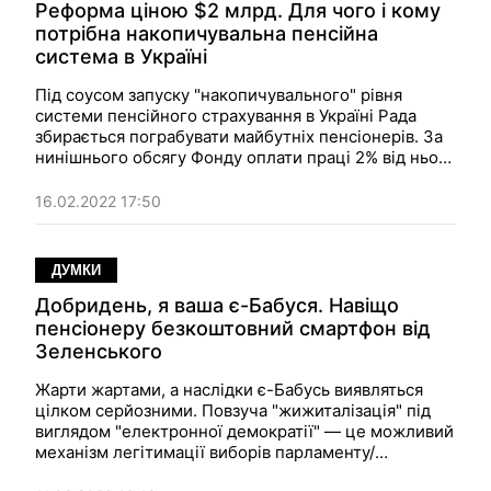
Реформа ціною $2 млрд. Для чого і кому
потрібна накопичувальна пенсійна
система в Україні
Під соусом запуску "накопичувального" рівня
системи пенсійного страхування в Україні Рада
збирається пограбувати майбутніх пенсіонерів. За
нинішнього обсягу Фонду оплати праці 2% від нього
— це близько 2 млрд дол. Непоганий тортик, за
поїдання якого і звітувати не доведеться.
16.02.2022 17:50
ДУМКИ
Добридень, я ваша є-Бабуся. Навіщо
пенсіонеру безкоштовний смартфон від
Зеленського
Жарти жартами, а наслідки є-Бабусь виявляться
цілком серйозними. Повзуча "жижиталізація" під
виглядом "електронної демократії" — це можливий
механізм легітимації виборів парламенту/
президента в "Дія".