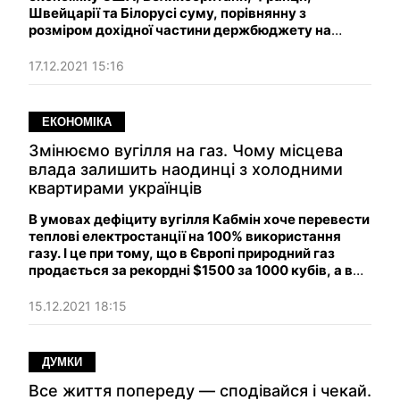
Швейцарії та Білорусі суму, порівнянну з
розміром дохідної частини держбюджету на
наступний рік. Цікаво, ми у 2022 році
допомагатимемо і решті країн G7 або відразу на
17.12.2021 15:16
G20 замахнемося?
ЕКОНОМІКА
Змінюємо вугілля на газ. Чому місцева
влада залишить наодинці з холодними
квартирами українців
В умовах дефіциту вугілля Кабмін хоче перевести
теплові електростанції на 100% використання
газу. І це при тому, що в Європі природний газ
продається за рекордні $1500 за 1000 кубів, а в
нас уже по 45-46 000 грн за 1000 кубів. Що ж на
нас чекає холодною зимою?
15.12.2021 18:15
ДУМКИ
Все життя попереду — сподівайся і чекай.