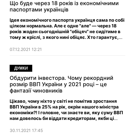
Що буде через 18 років із економічними
паспортами українців
Ідея економічного паспорта українця сама по собі
цілком нормальна. Але є одне "але" — через 18
років жоден сьогоднішній "обіцяч" не сидітиме в
тому ж кріслі, з якого нині обіцяє. Хто гарантує,
що нинішні обіцянки не спіткає доля радянських
внесків?
07.12.2021 12:21
ДУМКИ
Обдурити інвестора. Чому рекордний
розмір ВВП України у 2021 році – це
фантазії чиновників
Цікаво, чому ніхто у світі не помітив зростання
ВВП України в 25% на рік, окрім нашого міністра
економіки?! І головне, чи знаєте ви, яку суму ВВП
нам довелось би віддати кредиторам, якби ці
чиновницькі фантазії були реальністю?
30.11.2021 17:45