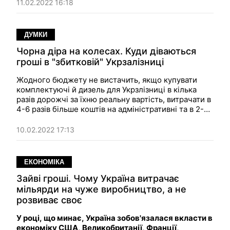
11.02.2022 16:18
ДУМКИ
Чорна діра на колесах. Куди діваються
гроші в "збитковій" Укрзалізниці
Жодного бюджету не вистачить, якщо купувати
комплектуючі й дизель для Укрзлізниці в кілька
разів дорожчі за їхню реальну вартість, витрачати в
4-6 разів більше коштів на адміністративні та в 2-4
рази більше на операційні витрати, ніж до
корпоратизації.
10.02.2022 17:13
ЕКОНОМІКА
Зайві гроші. Чому Україна витрачає
мільярди на чуже виробництво, а не
розвиває своє
У році, що минає, Україна зобов'язалася вкласти в
економіку США, Великобританії, Франції,