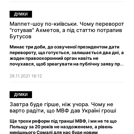
ДУМКИ
Маппет-шоу по-київськи. Чому переворот
"готував" Ахметов, а під статтю потрапив
Бутусов
Минає три доби, до озвученої президентом дати
перевороту, що готується, залишається два дні, а
жоден правоохоронний орган навіть не
почухався, щоб зреагувати на публічну заяву про
підготовку злочину.
29.11.2021 18:12
ДУМКИ
Завтра буде гірше, ніж учора. Чому не
варто радіти, що МВФ дав Україні гроші
Ще трохи реформ під транші МВФ, і ми не те що
Польщу за 20 років не наздоженемо, а рівень
нинішнього Сомалі для нас буде новим