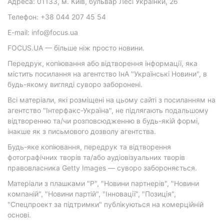
Адреса: 01133, м. Київ, бульвар Лесі Українки, 26
Телефон: +38 044 207 45 54
E-mail: info@focus.ua
FOCUS.UA — більше ніж просто новини.
Передрук, копіювання або відтворення інформації, яка
містить посилання на агентство ІнА "Українські Новини", в
будь-якому вигляді суворо заборонені.
Всі матеріали, які розміщені на цьому сайті з посиланням на
агентство "Інтерфакс-Україна", не підлягають подальшому
відтворенню та/чи розповсюдженню в будь-якій формі,
інакше як з письмового дозволу агентства.
Будь-яке копіювання, передрук та відтворення
фотографічних творів та/або аудіовізуальних творів
правовласника Getty Images — суворо забороняється.
Матеріали з плашками "Р", "Новини партнерів", "Новини
компаній", "Новини партій", "Інновації", "Позиція",
"Спецпроект за підтримки" публікуються на комерційній
основі.