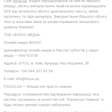
Cайт
focus.ua
, згадки першоджерела не нижче першого
абзацу, обсягу використання, який не може перевищувати
50% від загального обсягу оригінального тексту, зміни
заголовку та ліда матеріалу. Використання більшого обсягу
тексту можливе лише за умови отримання письмового
дозволу Компанії.
ТОВ «ФОКУС МЕДІА»
Онлайн-медіа ФОКУС
Ідентифікатор онлайн-медіа в Реєстрі суб’єктів у сфері
медіа — R40-03129
Адреса: 01133, м. Київ, бульвар Лесі Українки, 26
Телефон: +38 044 207 45 54
E-mail: info@focus.ua
FOCUS.UA — більше ніж просто новини.
Передрук, копіювання або відтворення інформації, яка
містить посилання на агентство ІнА "Українські Новини", в
будь-якому вигляді суворо заборонені.