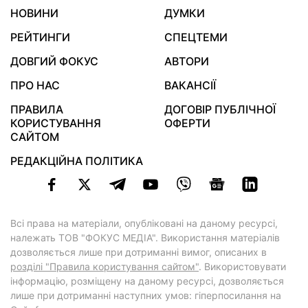
НОВИНИ
ДУМКИ
РЕЙТИНГИ
СПЕЦТЕМИ
ДОВГИЙ ФОКУС
АВТОРИ
ПРО НАС
ВАКАНСІЇ
ПРАВИЛА
ДОГОВІР ПУБЛІЧНОЇ
КОРИСТУВАННЯ
ОФЕРТИ
САЙТОМ
РЕДАКЦІЙНА ПОЛІТИКА
Всі права на матеріали, опубліковані на даному ресурсі,
належать ТОВ "ФОКУС МЕДІА". Використання матеріалів
дозволяється лише при дотриманні вимог, описаних в
розділі "Правила користування сайтом"
. Використовувати
інформацію, розміщену на даному ресурсі, дозволяється
лише при дотриманні наступних умов: гіперпосилання на