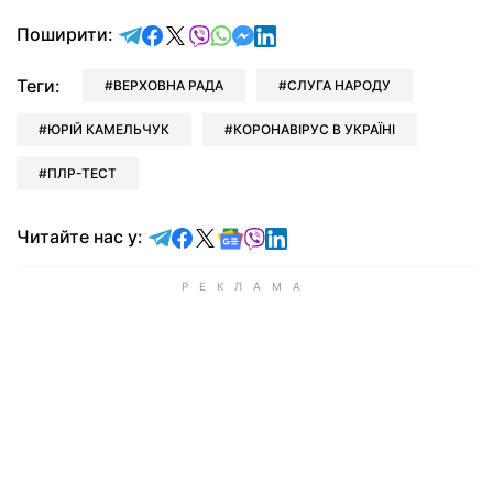
відправити у Telegram
поділитись у Facebook
поділитись у X
відправити у Viber
відправити у Whatsapp
відправити у Messenger
відправити у LinkedIn
Поширити:
Теги:
ВЕРХОВНА РАДА
СЛУГА НАРОДУ
ЮРІЙ КАМЕЛЬЧУК
КОРОНАВІРУС В УКРАЇНІ
ПЛР-ТЕСТ
Читайте у Telegram
Читайте у Facebook
Читайте у X
Читайте у Google news
Читайте у Viber
Читайте у LinkedIn
Читайте нас у: