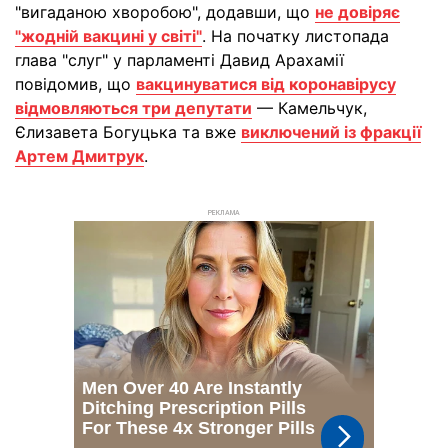
"вигаданою хворобою", додавши, що
не довіряє
"жодній вакцині у світі"
. На початку листопада
глава "слуг" у парламенті Давид Арахамії
повідомив, що
вакцинуватися від коронавірусу
відмовляються три депутати
— Камельчук,
Єлизавета Богуцька та вже
виключений із фракції
Артем Дмитрук
.
РЕКЛАМА