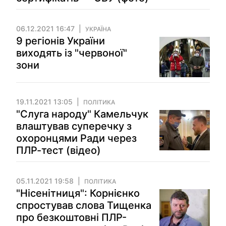
06.12.2021 16:47
УКРАЇНА
9 регіонів України
виходять із "червоної"
зони
19.11.2021 13:05
ПОЛІТИКА
"Слуга народу" Камельчук
влаштував суперечку з
охоронцями Ради через
ПЛР-тест (відео)
05.11.2021 19:58
ПОЛІТИКА
"Нісенітниця": Корнієнко
спростував слова Тищенка
про безкоштовні ПЛР-