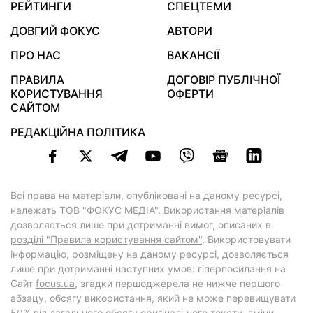
РЕЙТИНГИ
СПЕЦТЕМИ
ДОВГИЙ ФОКУС
АВТОРИ
ПРО НАС
ВАКАНСІЇ
ПРАВИЛА
ДОГОВІР ПУБЛІЧНОЇ
КОРИСТУВАННЯ
ОФЕРТИ
САЙТОМ
РЕДАКЦІЙНА ПОЛІТИКА
Всі права на матеріали, опубліковані на даному ресурсі,
належать ТОВ "ФОКУС МЕДІА". Використання матеріалів
дозволяється лише при дотриманні вимог, описаних в
розділі "Правила користування сайтом"
. Використовувати
інформацію, розміщену на даному ресурсі, дозволяється
лише при дотриманні наступних умов: гіперпосилання на
Cайт
focus.ua
, згадки першоджерела не нижче першого
абзацу, обсягу використання, який не може перевищувати
50% від загального обсягу оригінального тексту, зміни