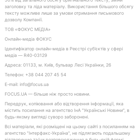
заголовку та ліда матеріалу. Використання більшого обсягу
тексту можливе лише за умови отримання письмового
дозволу Компанії.
ТОВ «ФОКУС МЕДІА»
Онлайн-медіа ФОКУС
Ідентифікатор онлайн-медіа в Реєстрі суб’єктів у сфері
медіа — R40-03129
Адреса: 01133, м. Київ, бульвар Лесі Українки, 26
Телефон: +38 044 207 45 54
E-mail: info@focus.ua
FOCUS.UA — більше ніж просто новини.
Передрук, копіювання або відтворення інформації, яка
містить посилання на агентство ІнА "Українські Новини", в
будь-якому вигляді суворо заборонені.
Всі матеріали, які розміщені на цьому сайті з посиланням на
агентство "Інтерфакс-Україна", не підлягають подальшому
відтворенню та/чи розповсюдженню в будь-якій формі,