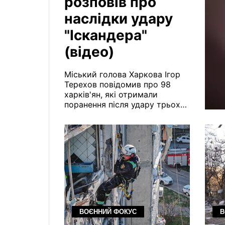
розповів про
наслідки удару
"Іскандера"
(відео)
Міський голова Харкова Ігор
Терехов повідомив про 98
харків'ян, які отримали
поранення після удару трьох
ракет "Іскандер" 18 квітня.
Російські засоби ураження
завдали шкоди на площі
близько 1 кв. км. Місцеві
жителі показали розтрощені
квартири й тварин, яких
засипало осколками вікон.
ВОЄННИЙ ФОКУС
В