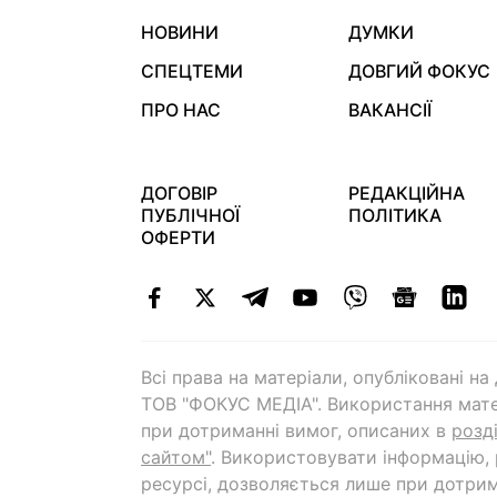
НОВИНИ
ДУМКИ
СПЕЦТЕМИ
ДОВГИЙ ФОКУС
ПРО НАС
ВАКАНСІЇ
ДОГОВІР
РЕДАКЦІЙНА
ПУБЛІЧНОЇ
ПОЛІТИКА
ОФЕРТИ
Всі права на матеріали, опубліковані н
ТОВ "ФОКУС МЕДІА". Використання мате
при дотриманні вимог, описаних в
розд
сайтом"
. Використовувати інформацію,
ресурсі, дозволяється лише при дотрим