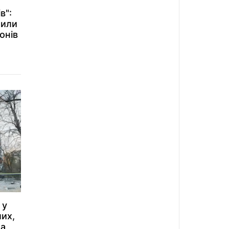
в":
мили
онів
 у
их,
та