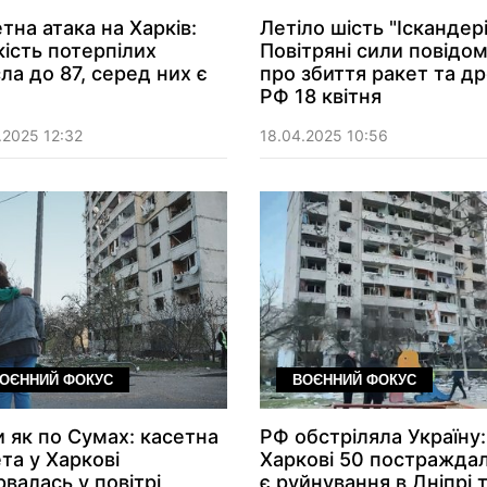
тна атака на Харків:
Летіло шість "Іскандері
кість потерпілих
Повітряні сили повідо
ла до 87, серед них є
про збиття ракет та др
РФ 18 квітня
.2025 12:32
18.04.2025 10:56
ОЄННИЙ ФОКУС
ВОЄННИЙ ФОКУС
 як по Сумах: касетна
РФ обстріляла Україну:
та у Харкові
Харкові 50 постраждал
рвалась у повітрі,
є руйнування в Дніпрі 