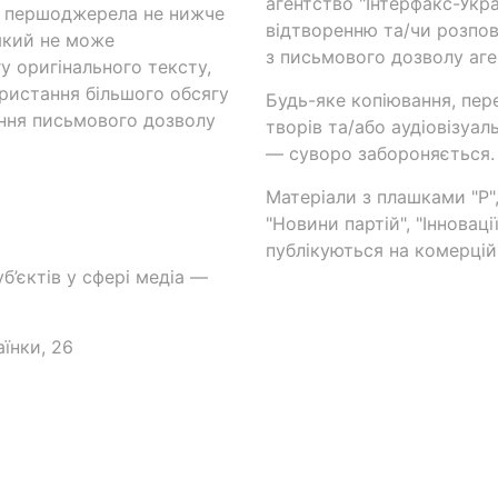
агентство "Інтерфакс-Укр
и першоджерела не нижче
відтворенню та/чи розпов
який не може
з письмового дозволу аге
у оригінального тексту,
ористання більшого обсягу
Будь-яке копіювання, пер
ння письмового дозволу
творів та/або аудіовізуал
— суворо забороняється.
Матеріали з плашками "Р",
"Новини партій", "Інноваці
публікуються на комерційн
б’єктів у сфері медіа —
аїнки, 26