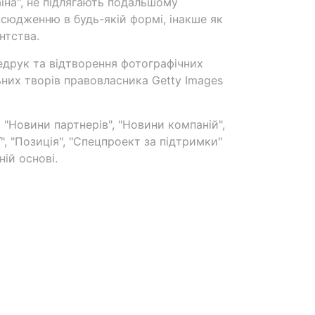
аїна", не підлягають подальшому
сюдженню в будь-якій формі, інакше як
нтства.
едрук та відтворення фотографічних
ьних творів правовласника Getty Images
 "Новини партнерів", "Новини компаній",
ї", "Позиція", "Спецпроект за підтримки"
ій основі.