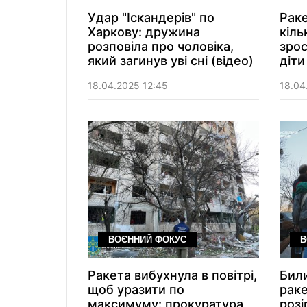
Удар "Іскандерів" по
Раке
Харкову: дружина
кіль
розповіла про чоловіка,
зрос
який загинув уві сні (відео)
діти
18.04.2025 12:45
18.04
ВОЄННИЙ ФОКУС
В
Ракета вибухнула в повітрі,
Били
щоб уразити по
раке
максимуму: прокуратура
розі