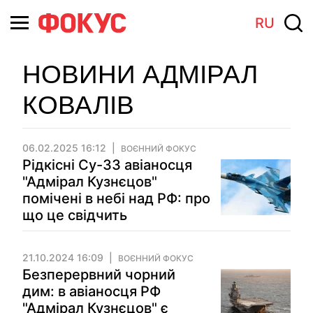
RU
НОВИНИ АДМІРАЛ
КОВАЛІВ
06.02.2025 16:12
ВОЄННИЙ ФОКУС
Рідкісні Су-33 авіаносця
"Адмірал Кузнєцов"
помічені в небі над РФ: про
що це свідчить
21.10.2024 16:09
ВОЄННИЙ ФОКУС
Безперервний чорний
дим: в авіаносця РФ
"Адмірал Кузнєцов" є