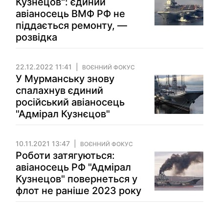
Кузнецов": єдиний
авіаносець ВМФ РФ не
піддається ремонту, —
розвідка
22.12.2022 11:41
ВОЄННИЙ ФОКУС
У Мурманську знову
спалахнув єдиний
російський авіаносець
"Адмірал Кузнєцов"
10.11.2021 13:47
ВОЄННИЙ ФОКУС
Роботи затягуються:
авіаносець РФ "Адмірал
Кузнецов" повернеться у
флот не раніше 2023 року