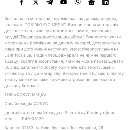
Всі права на матеріали, опубліковані на даному ресурсі,
належать ТОВ "ФОКУС МЕДІА". Використання матеріалів
дозволяється лише при дотриманні вимог, описаних в
розділі "Правила користування сайтом"
. Використовувати
інформацію, розміщену на даному ресурсі, дозволяється
лише при дотриманні наступних умов: гіперпосилання на
Cайт
focus.ua
, згадки першоджерела не нижче першого
абзацу, обсягу використання, який не може перевищувати
50% від загального обсягу оригінального тексту, зміни
заголовку та ліда матеріалу. Використання більшого обсягу
тексту можливе лише за умови отримання письмового
дозволу Компанії.
ТОВ «ФОКУС МЕДІА»
Онлайн-медіа ФОКУС
Ідентифікатор онлайн-медіа в Реєстрі суб’єктів у сфері
медіа — R40-03129
Адреса: 01133, м. Київ, бульвар Лесі Українки, 26