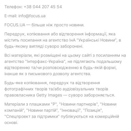
Телефон: +38 044 207 45 54
E-mail: info@focus.ua
FOCUS.UA — більше ніж просто новини.
Передрук, копіювання або відтворення інформації, яка
містить посилання на агентство ІнА "Українські Новини", в
будь-якому вигляді суворо заборонені.
Всі матеріали, які розміщені на цьому сайті з посиланням на
агентство "Інтерфакс-Україна", не підлягають подальшому
відтворенню та/чи розповсюдженню в будь-якій формі,
інакше як з письмового дозволу агентства.
Будь-яке копіювання, передрук та відтворення
фотографічних творів та/або аудіовізуальних творів
правовласника Getty Images — суворо забороняється.
Матеріали з плашками "Р", "Новини партнерів", "Новини
компаній", "Новини партій", "Інновації", "Позиція",
"Спецпроект за підтримки" публікуються на комерційній
основі.