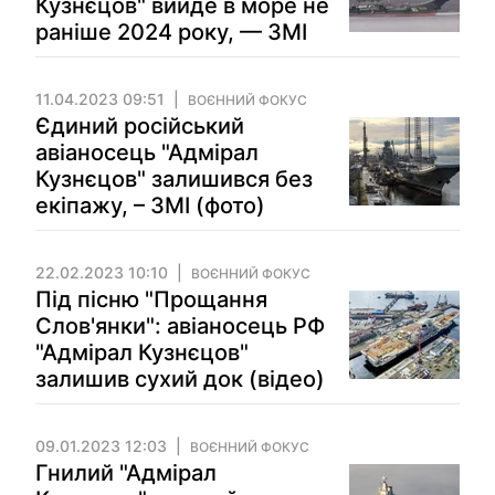
Кузнєцов" вийде в море не
раніше 2024 року, — ЗМІ
11.04.2023 09:51
ВОЄННИЙ ФОКУС
Єдиний російський
авіаносець "Адмірал
Кузнєцов" залишився без
екіпажу, – ЗМІ (фото)
22.02.2023 10:10
ВОЄННИЙ ФОКУС
Під пісню "Прощання
Слов'янки": авіаносець РФ
"Адмірал Кузнєцов"
залишив сухий док (відео)
09.01.2023 12:03
ВОЄННИЙ ФОКУС
Гнилий "Адмірал