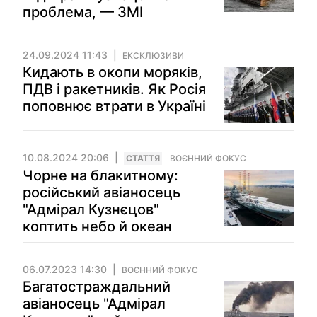
проблема, — ЗМІ
24.09.2024 11:43
ЕКСКЛЮЗИВИ
Кидають в окопи моряків,
ПДВ і ракетників. Як Росія
поповнює втрати в Україні
10.08.2024 20:06
СТАТТЯ
ВОЄННИЙ ФОКУС
Чорне на блакитному:
російський авіаносець
"Адмірал Кузнєцов"
коптить небо й океан
06.07.2023 14:30
ВОЄННИЙ ФОКУС
Багатостраждальний
авіаносець "Адмірал