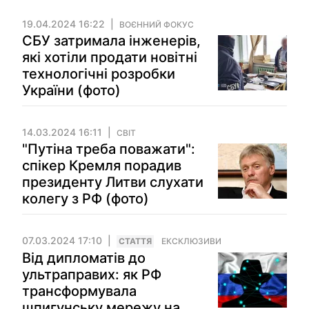
19.04.2024 16:22
ВОЄННИЙ ФОКУС
СБУ затримала інженерів,
які хотіли продати новітні
технологічні розробки
України (фото)
14.03.2024 16:11
СВІТ
"Путіна треба поважати":
спікер Кремля порадив
президенту Литви слухати
колегу з РФ (фото)
07.03.2024 17:10
СТАТТЯ
ЕКСКЛЮЗИВИ
Від дипломатів до
ультраправих: як РФ
трансформувала
шпигунську мережу на