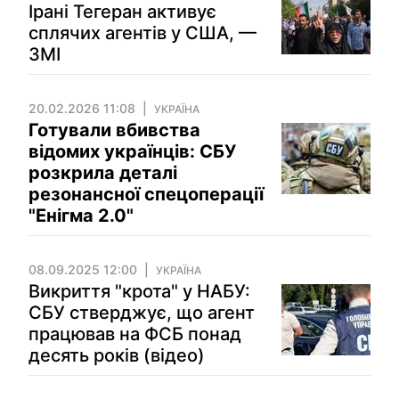
Ірані Тегеран активує
сплячих агентів у США, —
ЗМІ
20.02.2026 11:08
УКРАЇНА
Готували вбивства
відомих українців: СБУ
розкрила деталі
резонансної спецоперації
"Енігма 2.0"
08.09.2025 12:00
УКРАЇНА
Викриття "крота" у НАБУ:
СБУ стверджує, що агент
працював на ФСБ понад
десять років (відео)