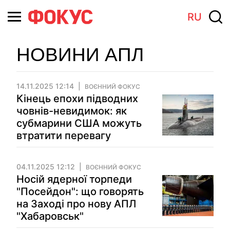
RU
НОВИНИ АПЛ
14.11.2025 12:14
ВОЄННИЙ ФОКУС
Кінець епохи підводних
човнів-невидимок: як
субмарини США можуть
втратити перевагу
04.11.2025 12:12
ВОЄННИЙ ФОКУС
Носій ядерної торпеди
"Посейдон": що говорять
на Заході про нову АПЛ
"Хабаровськ"