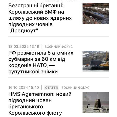
Безстрашні британці:
Королівський ВМФ на
шляху до нових ядерних
підводних човнів
"Дредноут"
18.03.2025 13:19
ВОЄННИЙ ФОКУС
РФ розмістила 5 атомних
субмарин за 60 км від
кордонів НАТО, —
супутникові знімки
16.10.2024 15:40
СТАТТЯ
ВОЄННИЙ ФОКУС
HMS Agamemnon: новий
підводний човен
британського
Королівського флоту