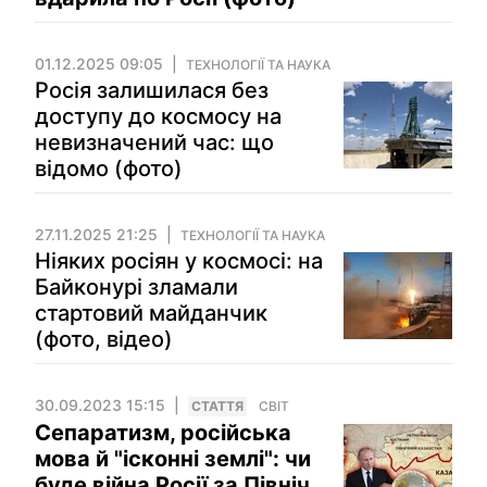
01.12.2025 09:05
ТЕХНОЛОГІЇ ТА НАУКА
Росія залишилася без
доступу до космосу на
невизначений час: що
відомо (фото)
27.11.2025 21:25
ТЕХНОЛОГІЇ ТА НАУКА
Ніяких росіян у космосі: на
Байконурі зламали
стартовий майданчик
(фото, відео)
30.09.2023 15:15
СТАТТЯ
СВІТ
Сепаратизм, російська
мова й "ісконні землі": чи
буде війна Росії за Північ