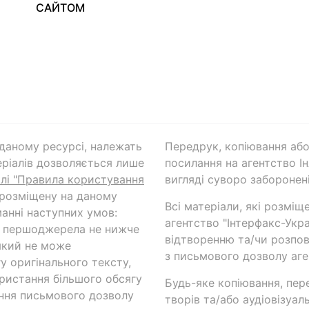
САЙТОМ
а даному ресурсі, належать
Передрук, копіювання або
ріалів дозволяється лише
посилання на агентство Ін
ілі "Правила користування
вигляді суворо заборонені
 розміщену на даному
Всі матеріали, які розміщ
анні наступних умов:
агентство "Інтерфакс-Укр
и першоджерела не нижче
відтворенню та/чи розпов
який не може
з письмового дозволу аге
у оригінального тексту,
ористання більшого обсягу
Будь-яке копіювання, пер
ння письмового дозволу
творів та/або аудіовізуал