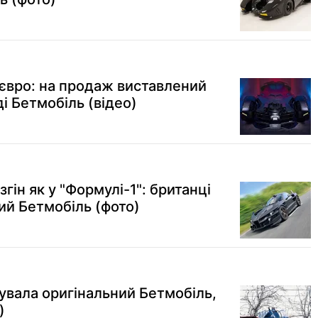
 євро: на продаж виставлений
і Бетмобіль (відео)
згін як у "Формулі-1": британці
ий Бетмобіль (фото)
увала оригінальний Бетмобіль,
)