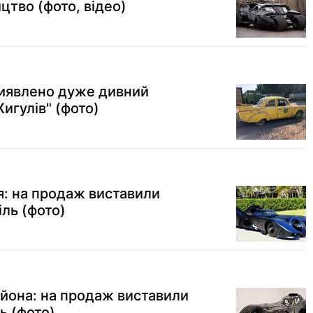
цтво (фото, відео)
 виявлено дуже дивний
Жигулів" (фото)
я: на продаж виставили
ль (фото)
ьйона: на продаж виставили
ь (фото)