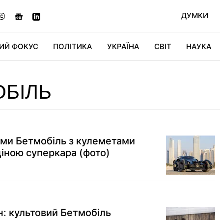
ДУМКИ
ИЙ ФОКУС
ПОЛІТИКА
УКРАЇНА
СВІТ
НАУКА
ДІДЖИТАЛ
АВТО
СВІТФАН
КУ
БІЛЬ
ми Бетмобіль з кулеметами
ціною суперкара (фото)
н: культовий Бетмобіль