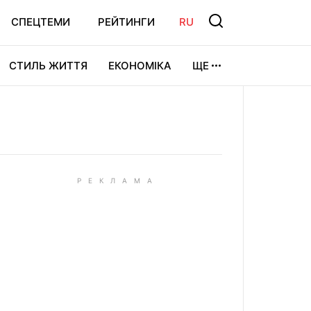
СПЕЦТЕМИ
РЕЙТИНГИ
RU
СТИЛЬ ЖИТТЯ
ЕКОНОМІКА
ЩЕ
ЛЬТУРА
ВІДЕОІГРИ
СПОРТ