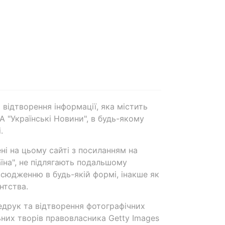
 відтворення інформації, яка містить
А "Українські Новини", в будь-якому
.
ені на цьому сайті з посиланням на
аїна", не підлягають подальшому
сюдженню в будь-якій формі, інакше як
нтства.
едрук та відтворення фотографічних
ьних творів правовласника Getty Images