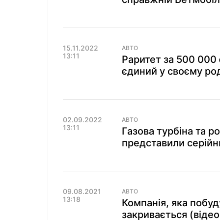
15.11.2022
АВТО
13:11
Раритет за 500 000
єдиний у своєму род
02.09.2022
АВТО
13:11
Газова турбіна та ро
представили серійн
09.08.2021
АВТО
13:18
Компанія, яка побуд
закривається (відео