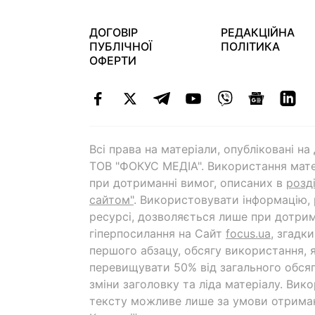
ДОГОВІР
РЕДАКЦІЙНА
ПУБЛІЧНОЇ
ПОЛІТИКА
ОФЕРТИ
Всі права на матеріали, опубліковані н
ТОВ "ФОКУС МЕДІА". Використання мате
при дотриманні вимог, описаних в
розд
сайтом"
. Використовувати інформацію,
ресурсі, дозволяється лише при дотрим
гіперпосилання на Cайт
focus.ua
, згадк
першого абзацу, обсягу використання, 
перевищувати 50% від загального обсяг
зміни заголовку та ліда матеріалу. Вик
тексту можливе лише за умови отрима