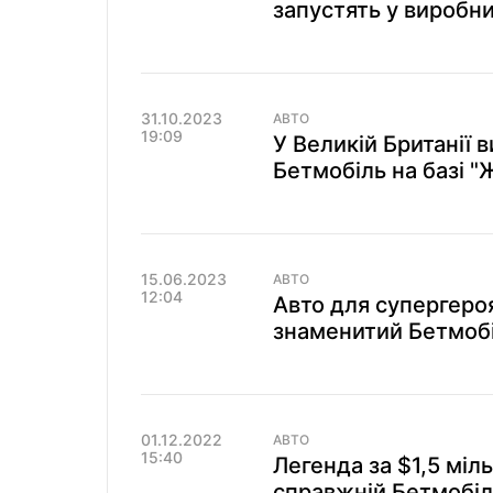
запустять у виробни
31.10.2023
АВТО
19:09
У Великій Британії
Бетмобіль на базі "
15.06.2023
АВТО
12:04
Авто для супергеро
знаменитий Бетмобі
01.12.2022
АВТО
15:40
Легенда за $1,5 міл
справжній Бетмобіл