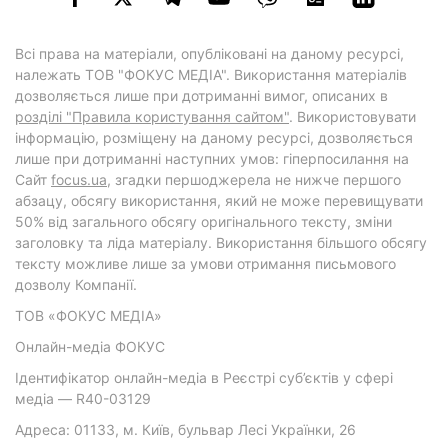
Всі права на матеріали, опубліковані на даному ресурсі,
належать ТОВ "ФОКУС МЕДІА". Використання матеріалів
дозволяється лише при дотриманні вимог, описаних в
розділі "Правила користування сайтом"
. Використовувати
інформацію, розміщену на даному ресурсі, дозволяється
лише при дотриманні наступних умов: гіперпосилання на
Cайт
focus.ua
, згадки першоджерела не нижче першого
абзацу, обсягу використання, який не може перевищувати
50% від загального обсягу оригінального тексту, зміни
заголовку та ліда матеріалу. Використання більшого обсягу
тексту можливе лише за умови отримання письмового
дозволу Компанії.
ТОВ «ФОКУС МЕДІА»
Онлайн-медіа ФОКУС
Ідентифікатор онлайн-медіа в Реєстрі суб’єктів у сфері
медіа — R40-03129
Адреса: 01133, м. Київ, бульвар Лесі Українки, 26