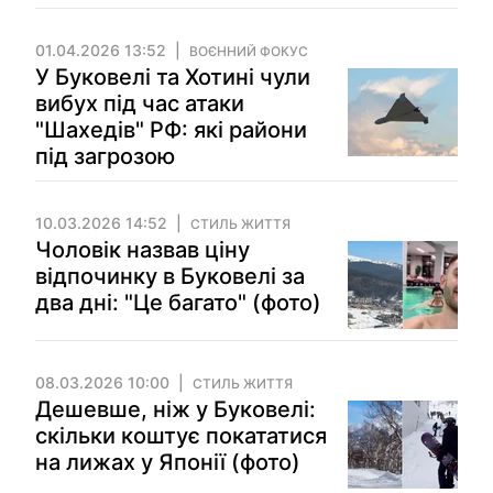
01.04.2026 13:52
ВОЄННИЙ ФОКУС
У Буковелі та Хотині чули
вибух під час атаки
"Шахедів" РФ: які райони
під загрозою
10.03.2026 14:52
СТИЛЬ ЖИТТЯ
Чоловік назвав ціну
відпочинку в Буковелі за
два дні: "Це багато" (фото)
08.03.2026 10:00
СТИЛЬ ЖИТТЯ
Дешевше, ніж у Буковелі:
скільки коштує покататися
на лижах у Японії (фото)