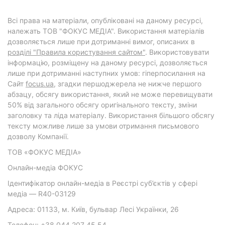
Всі права на матеріали, опубліковані на даному ресурсі,
належать ТОВ "ФОКУС МЕДІА". Використання матеріалів
дозволяється лише при дотриманні вимог, описаних в
розділі "Правила користування сайтом"
. Використовувати
інформацію, розміщену на даному ресурсі, дозволяється
лише при дотриманні наступних умов: гіперпосилання на
Cайт
focus.ua
, згадки першоджерела не нижче першого
абзацу, обсягу використання, який не може перевищувати
50% від загального обсягу оригінального тексту, зміни
заголовку та ліда матеріалу. Використання більшого обсягу
тексту можливе лише за умови отримання письмового
дозволу Компанії.
ТОВ «ФОКУС МЕДІА»
Онлайн-медіа ФОКУС
Ідентифікатор онлайн-медіа в Реєстрі суб’єктів у сфері
медіа — R40-03129
Адреса: 01133, м. Київ, бульвар Лесі Українки, 26
Телефон: +38 044 207 45 54