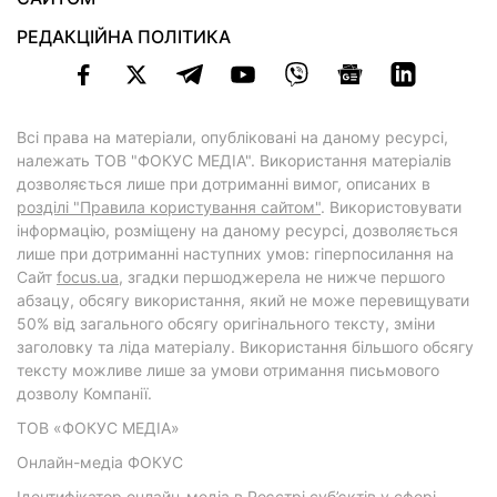
РЕДАКЦІЙНА ПОЛІТИКА
Всі права на матеріали, опубліковані на даному ресурсі,
належать ТОВ "ФОКУС МЕДІА". Використання матеріалів
дозволяється лише при дотриманні вимог, описаних в
розділі "Правила користування сайтом"
. Використовувати
інформацію, розміщену на даному ресурсі, дозволяється
лише при дотриманні наступних умов: гіперпосилання на
Cайт
focus.ua
, згадки першоджерела не нижче першого
абзацу, обсягу використання, який не може перевищувати
50% від загального обсягу оригінального тексту, зміни
заголовку та ліда матеріалу. Використання більшого обсягу
тексту можливе лише за умови отримання письмового
дозволу Компанії.
ТОВ «ФОКУС МЕДІА»
Онлайн-медіа ФОКУС
Ідентифікатор онлайн-медіа в Реєстрі суб’єктів у сфері