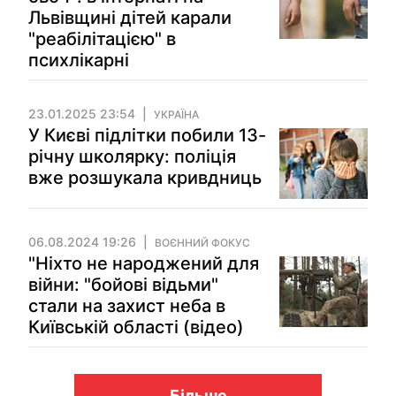
Львівщині дітей карали
"реабілітацією" в
психлікарні
23.01.2025 23:54
УКРАЇНА
У Києві підлітки побили 13-
річну школярку: поліція
вже розшукала кривдниць
06.08.2024 19:26
ВОЄННИЙ ФОКУС
"Ніхто не народжений для
війни: "бойові відьми"
стали на захист неба в
Київській області (відео)
Більше