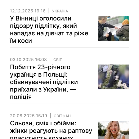
12.12.2025 19:16
УКРАЇНА
У Вінниці оголосили
підозру підлітку, який
нападає на дівчат та ріже
їм коси
03.10.2025 16:08
СВІТ
Побиття 23-річного
українця в Польщі:
обвинувачені підлітки
приїхали з України, —
поліція
20.08.2025 15:19
СВІТФАН
Сльози, сміх і обійми:
жінки реагують на раптову
присутність коханих