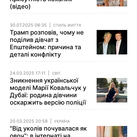
(відео)
30.07.2025 08:35
СТИЛЬ ЖИТТЯ
Трамп розповів, чому не
поділив дівчат з
Епштейном: причина та
деталі конфлікту
24.03.2025 17:11
СВІТ
Зникнення української
моделі Марії Ковальчук у
Дубаї: родина дівчини
оскаржить версію поліції
20.03.2025 20:58
УКРАЇНА
"Від уколів почувалася як
овоч": в інтернаті на