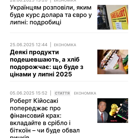
ЕКОНОМІКА
Українцям розповіли, яким
буде курс долара та євро у
липні: подробиці
25.06.2025 12:44
ЕКОНОМІКА
Деякі продукти
подешевшають, а хліб
подорожчає: що буде з
цінами у липні 2025
05.06.2025 15:52
СТАТТЯ
ЕКОНОМІКА
Роберт Кійосакі
попереджає про
фінансовий крах:
вкладайте в срібло і
біткоїн – чи буде обвал
ринків