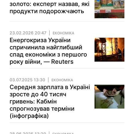
золото: експерт назвав, які
продукти подорожчають
23.02.2026 20:47
ЕКОНОМІКА
Енергокриза України
спричинила найглибший
спад економіки з першого
року війни, — Reuters
03.07.2025 13:30
ЕКОНОМІКА
Середня зарплата в Україні
зросте до 40 тисяч
гривень: Кабмін
спрогнозував терміни
(інфографіка)
28.06.2025 13:20