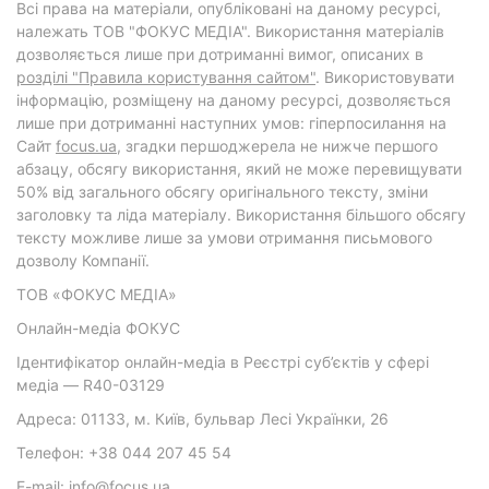
Всі права на матеріали, опубліковані на даному ресурсі,
належать ТОВ "ФОКУС МЕДІА". Використання матеріалів
дозволяється лише при дотриманні вимог, описаних в
розділі "Правила користування сайтом"
. Використовувати
інформацію, розміщену на даному ресурсі, дозволяється
лише при дотриманні наступних умов: гіперпосилання на
Cайт
focus.ua
, згадки першоджерела не нижче першого
абзацу, обсягу використання, який не може перевищувати
50% від загального обсягу оригінального тексту, зміни
заголовку та ліда матеріалу. Використання більшого обсягу
тексту можливе лише за умови отримання письмового
дозволу Компанії.
ТОВ «ФОКУС МЕДІА»
Онлайн-медіа ФОКУС
Ідентифікатор онлайн-медіа в Реєстрі суб’єктів у сфері
медіа — R40-03129
Адреса: 01133, м. Київ, бульвар Лесі Українки, 26
Телефон: +38 044 207 45 54
E-mail: info@focus.ua