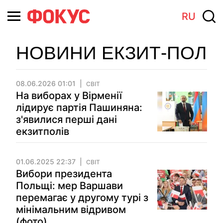
RU
НОВИНИ ЕКЗИТ-ПОЛ
08.06.2026 01:01
СВІТ
На виборах у Вірменії
лідирує партія Пашиняна:
з'явилися перші дані
екзитполів
01.06.2025 22:37
СВІТ
Вибори президента
Польщі: мер Варшави
перемагає у другому турі з
мінімальним відривом
(фото)