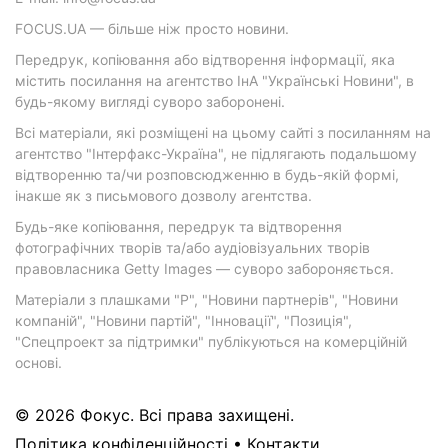
FOCUS.UA — більше ніж просто новини.
Передрук, копіювання або відтворення інформації, яка
містить посилання на агентство ІнА "Українські Новини", в
будь-якому вигляді суворо заборонені.
Всі матеріали, які розміщені на цьому сайті з посиланням на
агентство "Інтерфакс-Україна", не підлягають подальшому
відтворенню та/чи розповсюдженню в будь-якій формі,
інакше як з письмового дозволу агентства.
Будь-яке копіювання, передрук та відтворення
фотографічних творів та/або аудіовізуальних творів
правовласника Getty Images — суворо забороняється.
Матеріали з плашками "Р", "Новини партнерів", "Новини
компаній", "Новини партій", "Інновації", "Позиція",
"Спецпроект за підтримки" публікуються на комерційній
основі.
© 2026 Фокус. Всі права захищені.
Політика конфіденційності
•
Контакти