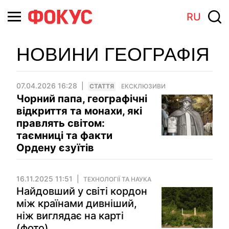
RU
НОВИНИ ГЕОГРАФІЯ
07.04.2026 16:28
СТАТТЯ
ЕКСКЛЮЗИВИ
Чорний папа, географічні
відкриття та монахи, які
правлять світом:
таємниці та факти
Ордену єзуїтів
16.11.2025 11:51
ТЕХНОЛОГІЇ ТА НАУКА
Найдовший у світі кордон
між країнами дивніший,
ніж виглядає на карті
(фото)