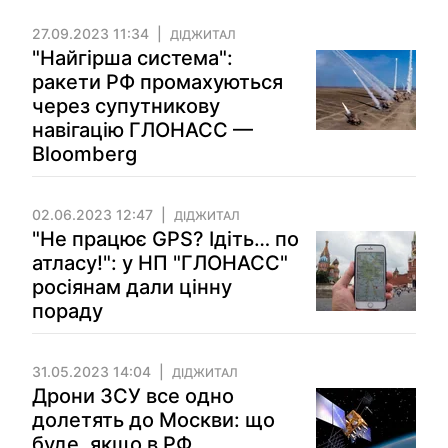
27.09.2023 11:34
ДІДЖИТАЛ
"Найгірша система":
ракети РФ промахуються
через супутникову
навігацію ГЛОНАСС —
Bloomberg
02.06.2023 12:47
ДІДЖИТАЛ
"Не працює GPS? Ідіть… по
атласу!": у НП "ГЛОНАСС"
росіянам дали цінну
пораду
31.05.2023 14:04
ДІДЖИТАЛ
Дрони ЗСУ все одно
долетять до Москви: що
буде, якщо в РФ