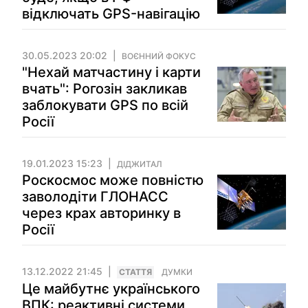
відключать GPS-навігацію
30.05.2023 20:02
ВОЄННИЙ ФОКУС
"Нехай матчастину і карти
вчать": Рогозін закликав
заблокувати GPS по всій
Росії
19.01.2023 15:23
ДІДЖИТАЛ
Роскосмос може повністю
заволодіти ГЛОНАСС
через крах авторинку в
Росії
13.12.2022 21:45
СТАТТЯ
ДУМКИ
Це майбутнє українського
ВПК: реактивні системи