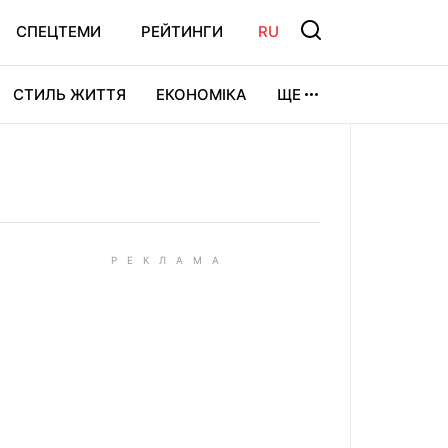
СПЕЦТЕМИ
РЕЙТИНГИ
RU
СТИЛЬ ЖИТТЯ
ЕКОНОМІКА
ЩЕ
ЛЬТУРА
ВІДЕОІГРИ
СПОРТ