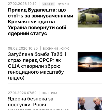
27.02.2026 19:19
СТАТТЯ
ДУМКИ
Привид Будапешта: що
стоїть за звинуваченнями
Кремля і чи здатна
Україна повернути собі
ядерний статус
08.02.2026 10:35
ВОЄННИЙ ФОКУС
Загублена бомба Тайбі і
страх перед СРСР: як
США створили зброю
геноцидного масштабу
(відео)
27.01.2026 07:59
ПОЛІТИКА
Ядерна безпека за
поступки: Росія