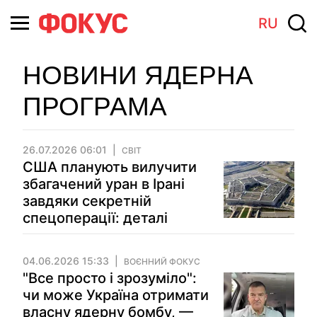
RU
НОВИНИ ЯДЕРНА
ПРОГРАМА
26.07.2026 06:01
СВІТ
США планують вилучити
збагачений уран в Ірані
завдяки секретній
спецоперації: деталі
04.06.2026 15:33
ВОЄННИЙ ФОКУС
"Все просто і зрозуміло":
чи може Україна отримати
власну ядерну бомбу, —