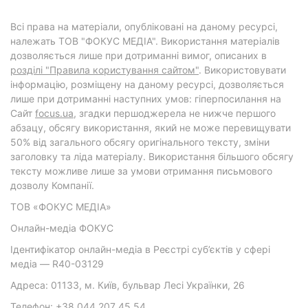
Всі права на матеріали, опубліковані на даному ресурсі,
належать ТОВ "ФОКУС МЕДІА". Використання матеріалів
дозволяється лише при дотриманні вимог, описаних в
розділі "Правила користування сайтом"
. Використовувати
інформацію, розміщену на даному ресурсі, дозволяється
лише при дотриманні наступних умов: гіперпосилання на
Cайт
focus.ua
, згадки першоджерела не нижче першого
абзацу, обсягу використання, який не може перевищувати
50% від загального обсягу оригінального тексту, зміни
заголовку та ліда матеріалу. Використання більшого обсягу
тексту можливе лише за умови отримання письмового
дозволу Компанії.
ТОВ «ФОКУС МЕДІА»
Онлайн-медіа ФОКУС
Ідентифікатор онлайн-медіа в Реєстрі суб’єктів у сфері
медіа — R40-03129
Адреса: 01133, м. Київ, бульвар Лесі Українки, 26
Телефон: +38 044 207 45 54