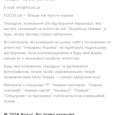
E-mail: info@focus.ua
FOCUS.UA — більше ніж просто новини.
Передрук, копіювання або відтворення інформації, яка
містить посилання на агентство ІнА "Українські Новини", в
будь-якому вигляді суворо заборонені.
Всі матеріали, які розміщені на цьому сайті з посиланням на
агентство "Інтерфакс-Україна", не підлягають подальшому
відтворенню та/чи розповсюдженню в будь-якій формі,
інакше як з письмового дозволу агентства.
Будь-яке копіювання, передрук та відтворення
фотографічних творів та/або аудіовізуальних творів
правовласника Getty Images — суворо забороняється.
Матеріали з плашками "Р", "Новини партнерів", "Новини
компаній", "Новини партій", "Інновації", "Позиція",
"Спецпроект за підтримки" публікуються на комерційній
основі.
© 2026 Фокус. Всі права захищені.