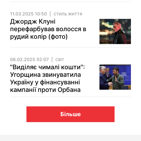
11.03.2025 10:50
СТИЛЬ ЖИТТЯ
Джордж Клуні
перефарбував волосся в
рудий колір (фото)
06.02.2025 02:07
СВІТ
"Виділяє чималі кошти":
Угорщина звинуватила
Україну у фінансуванні
кампанії проти Орбана
Більше