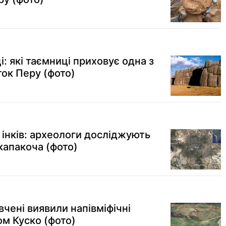
і: які таємниці приховує одна з
ток Перу (фото)
інків: археологи досліджують
капакоча (фото)
вчені виявили напівміфічні
том Куско (фото)