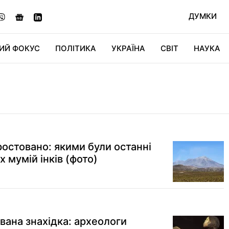
ДУМКИ
ИЙ ФОКУС
ПОЛІТИКА
УКРАЇНА
СВІТ
НАУКА
ДІДЖИТАЛ
АВТО
СВІТФАН
КУ
ростовано: якими були останні
 мумій інків (фото)
ана знахідка: археологи