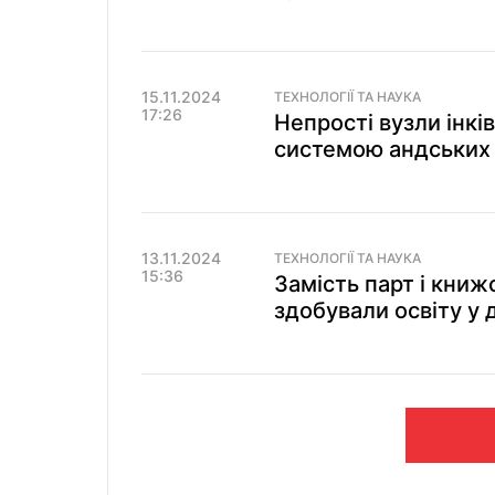
15.11.2024
ТЕХНОЛОГІЇ ТА НАУКА
17:26
Непрості вузли інкі
системою андських 
13.11.2024
ТЕХНОЛОГІЇ ТА НАУКА
15:36
Замість парт і книжо
здобували освіту у 