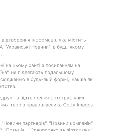
 відтворення інформації, яка містить
А "Українські Новини", в будь-якому
.
ені на цьому сайті з посиланням на
аїна", не підлягають подальшому
сюдженню в будь-якій формі, інакше як
нтства.
едрук та відтворення фотографічних
ьних творів правовласника Getty Images
 "Новини партнерів", "Новини компаній",
ї", "Позиція", "Спецпроект за підтримки"