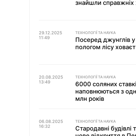
знайшли справжніх 
29.12.2025
ТЕХНОЛОГІЇ ТА НАУКА
11:49
Посеред джунглів у 
пологом лісу ховаєт
20.08.2025
ТЕХНОЛОГІЇ ТА НАУКА
13:49
6000 соляних ставкі
наповнюються з одн
млн років
06.08.2025
ТЕХНОЛОГІЇ ТА НАУКА
16:32
Стародавні будівлі 
нове відкриття в Пе