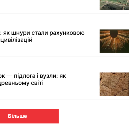
в: як шнури стали рахунковою
цивілізацій
к — підлога і вузли: як
древньому світі
Більше