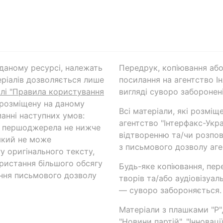
а даному ресурсі, належать
Передрук, копіювання або
ріалів дозволяється лише
посилання на агентство Ін
ілі "Правила користування
вигляді суворо заборонені
 розміщену на даному
Всі матеріали, які розміщ
анні наступних умов:
агентство "Інтерфакс-Укр
и першоджерела не нижче
відтворенню та/чи розпов
який не може
з письмового дозволу аге
у оригінального тексту,
ористання більшого обсягу
Будь-яке копіювання, пер
ння письмового дозволу
творів та/або аудіовізуал
— суворо забороняється.
Матеріали з плашками "Р",
"Новини партій", "Інноваці