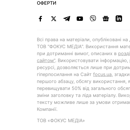
ОФЕРТИ
Всі права на матеріали, опубліковані н
ТОВ "ФОКУС МЕДІА". Використання мате
при дотриманні вимог, описаних в
розд
сайтом"
. Використовувати інформацію,
ресурсі, дозволяється лише при дотрим
гіперпосилання на Cайт
focus.ua
, згадк
першого абзацу, обсягу використання, 
перевищувати 50% від загального обсяг
зміни заголовку та ліда матеріалу. Вик
тексту можливе лише за умови отрима
Компанії.
ТОВ «ФОКУС МЕДІА»