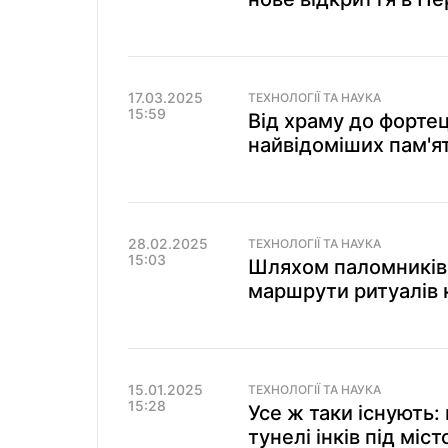
17.03.2025
ТЕХНОЛОГІЇ ТА НАУКА
15:59
Від храму до фортец
найвідоміших пам'я
28.02.2025
ТЕХНОЛОГІЇ ТА НАУКА
15:03
Шляхом паломників 
маршрути ритуалів 
15.01.2025
ТЕХНОЛОГІЇ ТА НАУКА
15:28
Усе ж таки існують: 
тунелі інків під міс