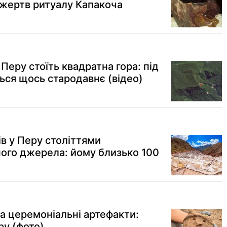
жертв ритуалу Капакоча
Перу стоїть квадратна гора: під
ься щось стародавнє (відео)
в у Перу століттями
ого джерела: йому близько 100
та церемоніальні артефакти:
ру (фото)