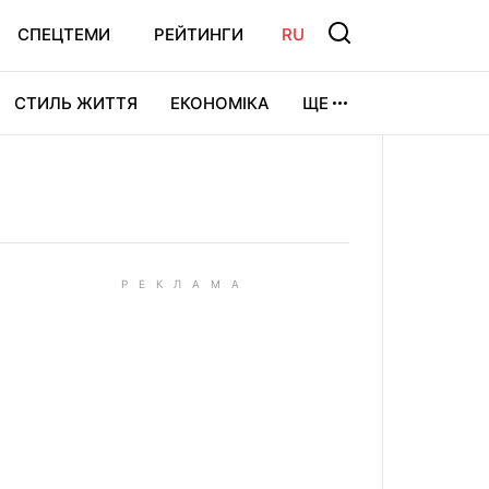
СПЕЦТЕМИ
РЕЙТИНГИ
RU
СТИЛЬ ЖИТТЯ
ЕКОНОМІКА
ЩЕ
ЛЬТУРА
ВІДЕОІГРИ
СПОРТ