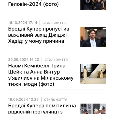
Геловін-2024 (фото)
16.10.2024 17:14
СТИЛЬ ЖИТТЯ
Бредлі Купер пропустив
важливий захід Джіджі
Хадід: у чому причина
20.09.2024 16:20
СТИЛЬ ЖИТТЯ
Наомі Кемпбелл, Ірина
Шейк та Анна Вінтур
зʼявилися на Міланському
тижні моди (фото)
19.09.2024 13:29
СТИЛЬ ЖИТТЯ
Бредлі Купера помітили на
рідкісній прогулянці з