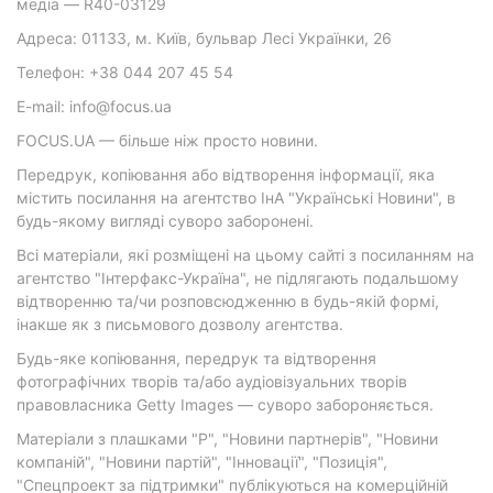
медіа — R40-03129
Адреса: 01133, м. Київ, бульвар Лесі Українки, 26
Телефон: +38 044 207 45 54
E-mail: info@focus.ua
FOCUS.UA — більше ніж просто новини.
Передрук, копіювання або відтворення інформації, яка
містить посилання на агентство ІнА "Українські Новини", в
будь-якому вигляді суворо заборонені.
Всі матеріали, які розміщені на цьому сайті з посиланням на
агентство "Інтерфакс-Україна", не підлягають подальшому
відтворенню та/чи розповсюдженню в будь-якій формі,
інакше як з письмового дозволу агентства.
Будь-яке копіювання, передрук та відтворення
фотографічних творів та/або аудіовізуальних творів
правовласника Getty Images — суворо забороняється.
Матеріали з плашками "Р", "Новини партнерів", "Новини
компаній", "Новини партій", "Інновації", "Позиція",
"Спецпроект за підтримки" публікуються на комерційній