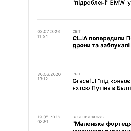
"підроблені" BMW, у
03.07.2026
СВІТ
11:54
США попередили По
дрони та заблукалі
30.06.2026
СВІТ
13:12
Graceful "під конвоє
яхтою Путіна в Балт
19.05.2026
ВОЄННИЙ ФОКУС
08:51
"Маленька фортеця
попередили про мо