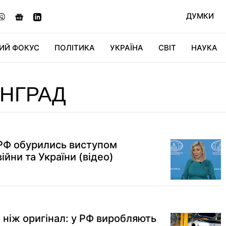
ДУМКИ
ИЙ ФОКУС
ПОЛІТИКА
УКРАЇНА
СВІТ
НАУКА
ДІДЖИТАЛ
АВТО
СВІТФАН
КУ
ІНГРАД
у РФ обурились виступом
йни та України (відео)
ніж оригінал: у РФ виробляють