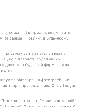
 відтворення інформації, яка містить
А "Українські Новини", в будь-якому
.
ені на цьому сайті з посиланням на
аїна", не підлягають подальшому
сюдженню в будь-якій формі, інакше як
нтства.
едрук та відтворення фотографічних
ьних творів правовласника Getty Images
 "Новини партнерів", "Новини компаній",
ї", "Позиція", "Спецпроект за підтримки"