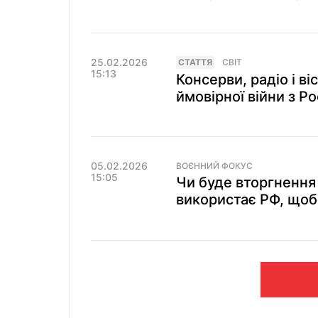
25.02.2026
СТАТТЯ
СВІТ
15:13
Консерви, радіо і ві
ймовірної війни з Ро
05.02.2026
ВОЄННИЙ ФОКУС
15:05
Чи буде вторгнення 
використає РФ, щоб