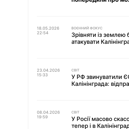
18.05.2026
ВОЄННИЙ ФОКУС
22:54
Зрівняти із землею 
атакувати Калінінгра
23.04.2026
СВІТ
15:33
У РФ звинуватили ЄС
Калінінграда: відп
08.04.2026
СВІТ
19:59
У Росії масово скас
тепер і в Калінінград