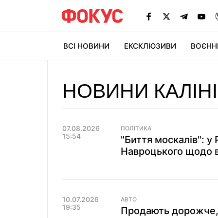
ВСІ НОВИНИ
ЕКСКЛЮЗИВИ
ВОЄНН
НОВИНИ КАЛІН
07.08.2026
ПОЛІТИКА
15:54
"Биття москалів": 
Навроцького щодо ві
10.07.2026
АВТО
19:35
Продають дорожче, 