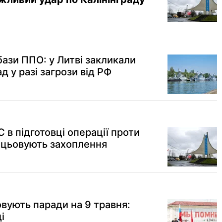
бази ППО: у Литві закликали
д у разі загрози від РФ
 в підготовці операції проти
рацьовують захоплення
овують паради на 9 травня:
і