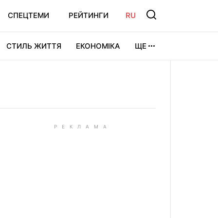
СПЕЦТЕМИ
РЕЙТИНГИ
RU
СТИЛЬ ЖИТТЯ
ЕКОНОМІКА
ЩЕ
ЛЬТУРА
ВІДЕОІГРИ
СПОРТ