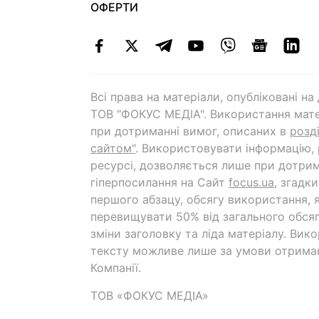
ОФЕРТИ
Всі права на матеріали, опубліковані н
ТОВ "ФОКУС МЕДІА". Використання мате
при дотриманні вимог, описаних в
розд
сайтом"
. Використовувати інформацію,
ресурсі, дозволяється лише при дотрим
гіперпосилання на Cайт
focus.ua
, згадк
першого абзацу, обсягу використання, 
перевищувати 50% від загального обсяг
зміни заголовку та ліда матеріалу. Вик
тексту можливе лише за умови отрима
Компанії.
ТОВ «ФОКУС МЕДІА»