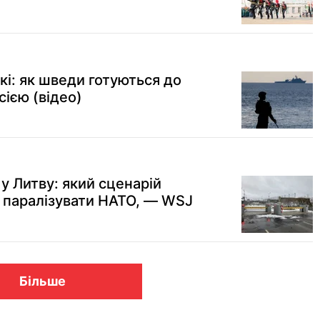
скі: як шведи готуються до
сією (відео)
у Литву: який сценарій
 паралізувати НАТО, — WSJ
Більше