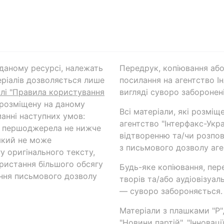
а даному ресурсі, належать
Передрук, копіювання або
ріалів дозволяється лише
посилання на агентство Ін
ілі "Правила користування
вигляді суворо заборонені
 розміщену на даному
Всі матеріали, які розміщ
анні наступних умов:
агентство "Інтерфакс-Укр
и першоджерела не нижче
відтворенню та/чи розпов
який не може
з письмового дозволу аге
у оригінального тексту,
ористання більшого обсягу
Будь-яке копіювання, пер
ння письмового дозволу
творів та/або аудіовізуал
— суворо забороняється.
Матеріали з плашками "Р",
"Новини партій", "Інноваці