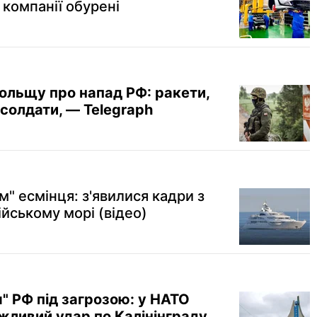
 компанії обурені
льщу про напад РФ: ракети,
 солдати, — Telegraph
м" есмінця: з'явилися кадри з
ійському морі (відео)
" РФ під загрозою: у НАТО
жливий удар по Калінінграду