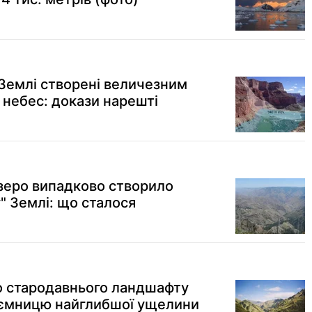
 Землі створені величезним
 небес: докази нарешті
озеро випадково створило
" Землі: що сталося
о стародавнього ландшафту
аємницю найглибшої ущелини