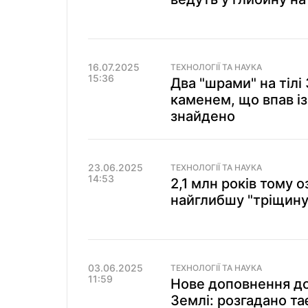
16.07.2025
ТЕХНОЛОГІЇ ТА НАУКА
15:36
Два "шрами" на тілі
каменем, що впав із
знайдено
23.06.2025
ТЕХНОЛОГІЇ ТА НАУКА
14:53
2,1 млн років тому 
найглибшу "тріщину
03.06.2025
ТЕХНОЛОГІЇ ТА НАУКА
11:59
Нове доповнення д
Землі: розгадано т