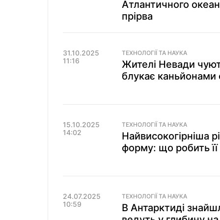
Атлантичного океану
прірва
31.10.2025
ТЕХНОЛОГІЇ ТА НАУКА
11:16
Жителі Невади чують
блукає каньйонами 
15.10.2025
ТЕХНОЛОГІЇ ТА НАУКА
14:02
Найвисокогірніша рі
форму: що робить її
24.07.2025
ТЕХНОЛОГІЇ ТА НАУКА
10:59
В Антарктиді знайш
ведуть у глибину на 