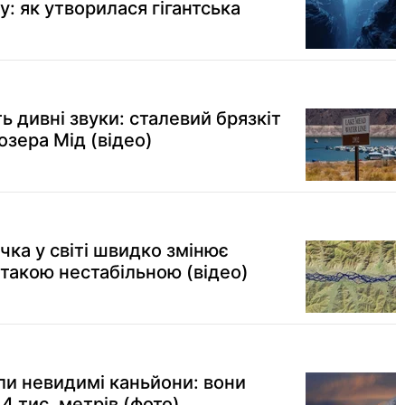
: як утворилася гігантська
 дивні звуки: сталевий брязкіт
озера Мід (відео)
чка у світі швидко змінює
 такою нестабільною (відео)
ли невидимі каньйони: вони
4 тис. метрів (фото)