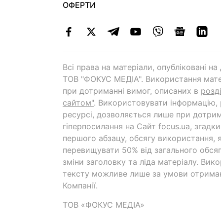
ОФЕРТИ
Всі права на матеріали, опубліковані н
ТОВ "ФОКУС МЕДІА". Використання мате
при дотриманні вимог, описаних в
розд
сайтом"
. Використовувати інформацію,
ресурсі, дозволяється лише при дотрим
гіперпосилання на Cайт
focus.ua
, згадк
першого абзацу, обсягу використання, 
перевищувати 50% від загального обсяг
зміни заголовку та ліда матеріалу. Вик
тексту можливе лише за умови отрима
Компанії.
ТОВ «ФОКУС МЕДІА»