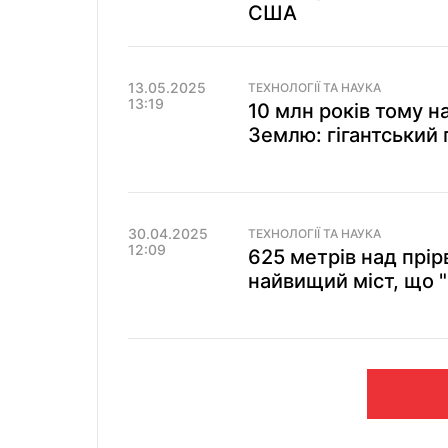
США
13.05.2025
ТЕХНОЛОГІЇ ТА НАУКА
13:19
10 млн років тому н
Землю: гігантський 
30.04.2025
ТЕХНОЛОГІЇ ТА НАУКА
12:09
625 метрів над прі
найвищий міст, що "