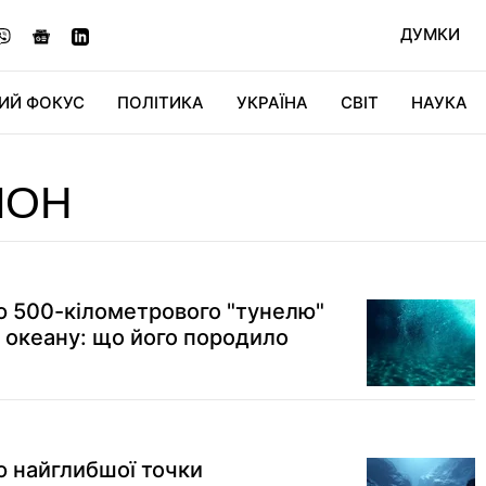
ДУМКИ
ИЙ ФОКУС
ПОЛІТИКА
УКРАЇНА
СВІТ
НАУКА
ДІДЖИТАЛ
АВТО
СВІТФАН
КУ
ЙОН
 500-кілометрового "тунелю"
о океану: що його породило
 найглибшої точки