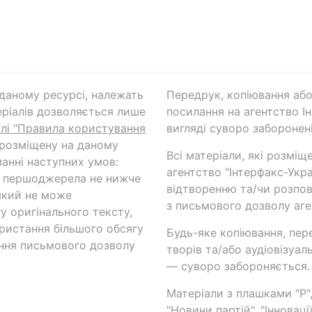
а даному ресурсі, належать
Передрук, копіювання або
ріалів дозволяється лише
посилання на агентство Ін
ілі "Правила користування
вигляді суворо заборонені
 розміщену на даному
Всі матеріали, які розміщ
анні наступних умов:
агентство "Інтерфакс-Укр
и першоджерела не нижче
відтворенню та/чи розпов
який не може
з письмового дозволу аге
у оригінального тексту,
ористання більшого обсягу
Будь-яке копіювання, пер
ння письмового дозволу
творів та/або аудіовізуал
— суворо забороняється.
Матеріали з плашками "Р",
"Новини партій", "Інноваці