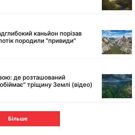
адглибокий каньйон порізав
потік породили "привиди"
рвою: де розташований
обіймає" тріщину Землі (відео)
Більше