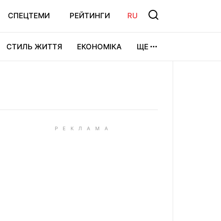
СПЕЦТЕМИ
РЕЙТИНГИ
RU
СТИЛЬ ЖИТТЯ
ЕКОНОМІКА
ЩЕ
ЛЬТУРА
ВІДЕОІГРИ
СПОРТ