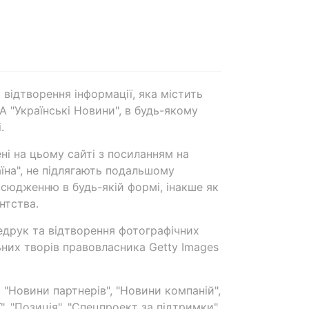
 відтворення інформації, яка містить
А "Українські Новини", в будь-якому
.
ені на цьому сайті з посиланням на
аїна", не підлягають подальшому
сюдженню в будь-якій формі, інакше як
нтства.
едрук та відтворення фотографічних
ьних творів правовласника Getty Images
 "Новини партнерів", "Новини компаній",
ї", "Позиція", "Спецпроект за підтримки"