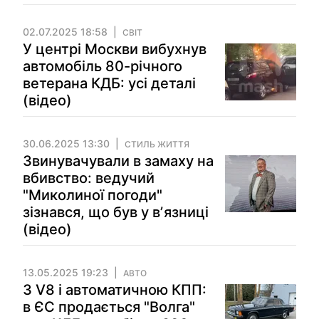
02.07.2025 18:58
СВІТ
У центрі Москви вибухнув
автомобіль 80-річного
ветерана КДБ: усі деталі
(відео)
30.06.2025 13:30
СТИЛЬ ЖИТТЯ
Звинувачували в замаху на
вбивство: ведучий
"Миколиної погоди"
зізнався, що був у вʼязниці
(відео)
13.05.2025 19:23
АВТО
З V8 і автоматичною КПП:
в ЄС продається "Волга"