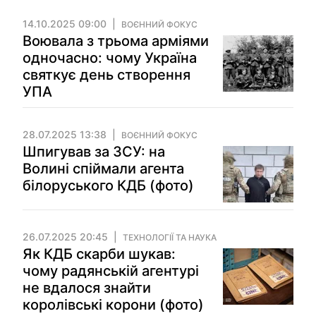
14.10.2025 09:00
ВОЄННИЙ ФОКУС
Воювала з трьома арміями
одночасно: чому Україна
святкує день створення
УПА
28.07.2025 13:38
ВОЄННИЙ ФОКУС
Шпигував за ЗСУ: на
Волині спіймали агента
білоруського КДБ (фото)
26.07.2025 20:45
ТЕХНОЛОГІЇ ТА НАУКА
Як КДБ скарби шукав:
чому радянській агентурі
не вдалося знайти
королівські корони (фото)