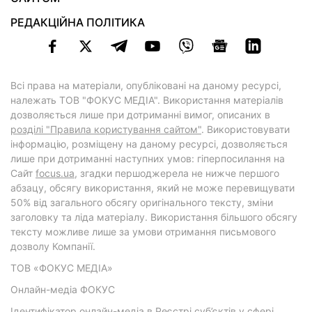
РЕДАКЦІЙНА ПОЛІТИКА
Всі права на матеріали, опубліковані на даному ресурсі,
належать ТОВ "ФОКУС МЕДІА". Використання матеріалів
дозволяється лише при дотриманні вимог, описаних в
розділі "Правила користування сайтом"
. Використовувати
інформацію, розміщену на даному ресурсі, дозволяється
лише при дотриманні наступних умов: гіперпосилання на
Cайт
focus.ua
, згадки першоджерела не нижче першого
абзацу, обсягу використання, який не може перевищувати
50% від загального обсягу оригінального тексту, зміни
заголовку та ліда матеріалу. Використання більшого обсягу
тексту можливе лише за умови отримання письмового
дозволу Компанії.
ТОВ «ФОКУС МЕДІА»
Онлайн-медіа ФОКУС
Ідентифікатор онлайн-медіа в Реєстрі суб’єктів у сфері