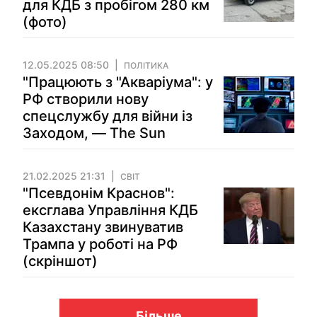
для КДБ з пробігом 280 км
(фото)
12.05.2025 08:50
ПОЛІТИКА
"Працюють з "Акваріума": у
РФ створили нову
спецслужбу для війни із
Заходом, — The Sun
21.02.2025 21:31
СВІТ
"Псевдонім Краснов":
ексглава Управління КДБ
Казахстану звинуватив
Трампа у роботі на РФ
(скріншот)
Більше