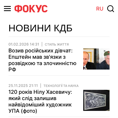
RU
НОВИНИ КДБ
01.02.2026 14:31
СТИЛЬ ЖИТТЯ
Возив російських дівчат:
Епштейн мав зв'язки з
розвідкою та злочинністю
РФ
25.11.2025 21:11
ТЕХНОЛОГІЇ ТА НАУКА
120 років Нілу Хасевичу:
який слід залишив
найвідоміший художник
УПА (фото)